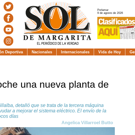
Porlamar
9 de agosto de 2026
ión Deportiva
Nacionales
Internacionales
Vida de Hoy
Ge
Coche una nueva planta de
llalba, detalló que se trata de la tercera máquina
udar a mejorar el sistema eléctrico. El envío de la
cos días
Angelica Villarroel Butto