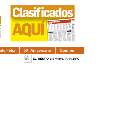
nte Feliz
50° Aniversario
Opinión
EL TIEMPO
EN MARGARITA
28°C