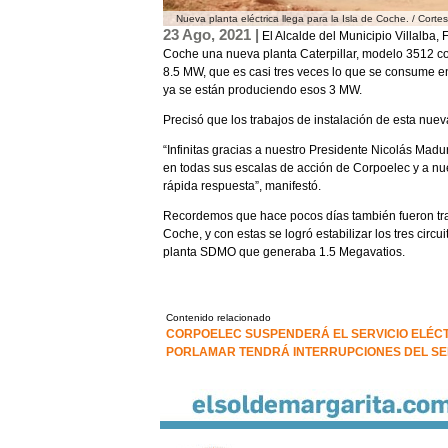
Nueva planta eléctrica llega para la Isla de Coche. / Corte
23 Ago, 2021 |
El Alcalde del Municipio Villalba, 
Coche una nueva planta Caterpillar, modelo 3512 co
8.5 MW, que es casi tres veces lo que se consume en
ya se están produciendo esos 3 MW.
Precisó que los trabajos de instalación de esta nue
“Infinitas gracias a nuestro Presidente Nicolás Madur
en todas sus escalas de acción de Corpoelec y a nue
rápida respuesta”, manifestó.
Recordemos que hace pocos días también fueron tras
Coche, y con estas se logró estabilizar los tres circu
planta SDMO que generaba 1.5 Megavatios.
Contenido relacionado
CORPOELEC SUSPENDERÁ EL SERVICIO ELÉCTR
PORLAMAR TENDRÁ INTERRUPCIONES DEL SE