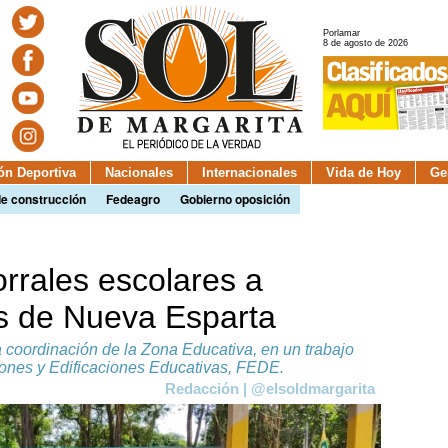
Porlamar
8 de agosto de 2026
ión Deportiva
Nacionales
Internacionales
Vida de Hoy
Ge
de construcción
Fedeagro
Gobierno oposición
orrales escolares a
as de Nueva Esparta
a coordinación de la Zona Educativa, en un trabajo
iones y Edificaciones Educativas, FEDE.
Redacción | @elsoldmargarita