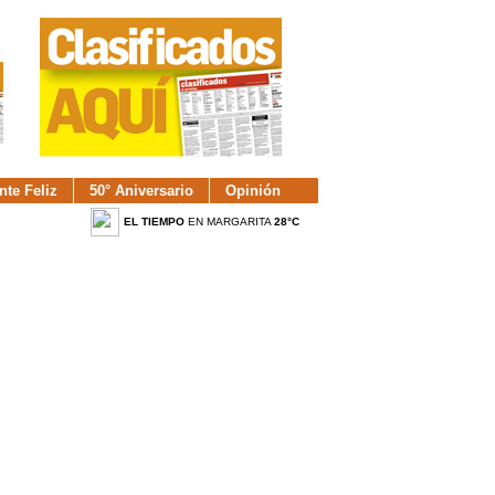
nte Feliz
50° Aniversario
Opinión
EL TIEMPO
EN MARGARITA
28°C