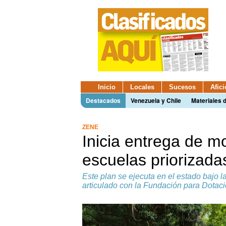
Inicio
Locales
Sucesos
Afic
Destacados
Venezuela y Chile
Materiales 
ZENE
Inicia entrega de m
escuelas priorizad
Este plan se ejecuta en el estado bajo l
articulado con la Fundación para Dotac