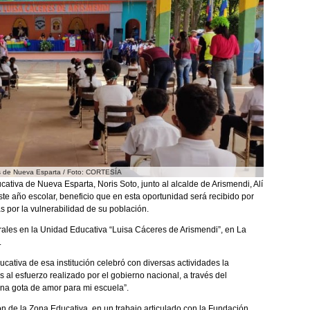
das de Nueva Esparta / Foto: CORTESÍA
cativa de Nueva Esparta, Noris Soto, junto al alcalde de Arismendi, Alí
te año escolar, beneficio que en esta oportunidad será recibido por
s por la vulnerabilidad de su población.
rales en la Unidad Educativa “Luisa Cáceres de Arismendi”, en La
.
ativa de esa institución celebró con diversas actividades la
ias al esfuerzo realizado por el gobierno nacional, a través del
Una gota de amor para mi escuela”.
ón de la Zona Educativa, en un trabajo articulado con la Fundación