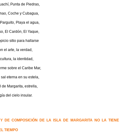
achí, Punta de Piedras,
nao, Coche y Cubagua,
Parguito, Playa el agua,
so, El Cardón, El Yaque,
picio sitio para hallarse
n el arte, la verdad,
 cultura, la identidad,
irme sobre el Caribe Mar,
 sal eterna en su estela,
l de Margarita, estrella,
gía del cielo insular.
Y DE COMPOSICIÓN DE LA ISLA DE MARGARITA NO LA TIENE
EL TIEMPO