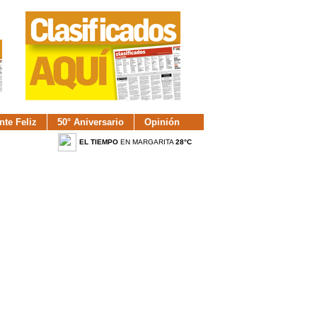
nte Feliz
50° Aniversario
Opinión
EL TIEMPO
EN MARGARITA
28°C