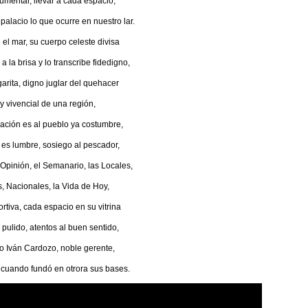
umentar, llevar a cada espacio,
 palacio lo que ocurre en nuestro lar.
el mar, su cuerpo celeste divisa
a la brisa y lo transcribe fidedigno,
arita, digno juglar del quehacer
 y vivencial de una región,
mación es al pueblo ya costumbre,
 es lumbre, sosiego al pescador,
 Opinión, el Semanario, las Locales,
, Nacionales, la Vida de Hoy,
ortiva, cada espacio en su vitrina
 pulido, atentos al buen sentido,
o Iván Cardozo, noble gerente,
 cuando fundó en otrora sus bases.