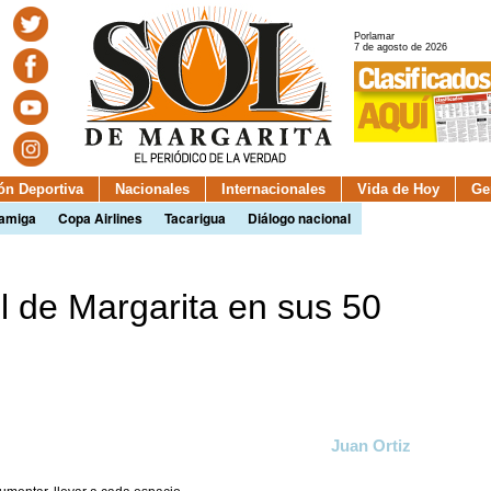
Porlamar
7 de agosto de 2026
ión Deportiva
Nacionales
Internacionales
Vida de Hoy
Ge
camiga
Copa Airlines
Tacarigua
Diálogo nacional
ol de Margarita en sus 50
Juan Ortiz