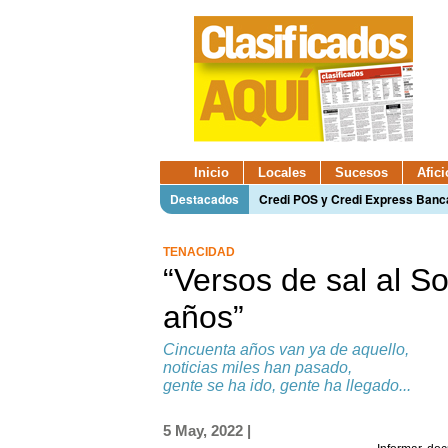
Inicio
Locales
Sucesos
Afic
Destacados
Credi POS y Credi Express Ban
TENACIDAD
“Versos de sal al S
años”
Cincuenta años van ya de aquello,
noticias miles han pasado,
gente se ha ido, gente ha llegado...
5 May, 2022 |