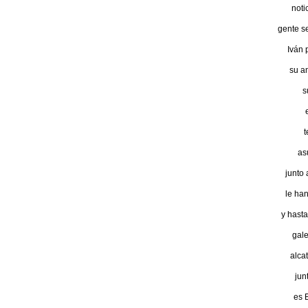
noti
gente se
Iván 
su a
s
t
as
junto 
le ha
y hasta
gale
alca
jun
es 