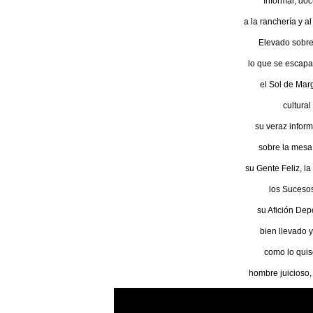
Informar, doc
a la ranchería y al
Elevado sobre 
lo que se escapa 
el Sol de Marg
cultural
su veraz infor
sobre la mesa
su Gente Feliz, la
los Sucesos
su Afición Dep
bien llevado y
como lo quis
hombre juicioso,