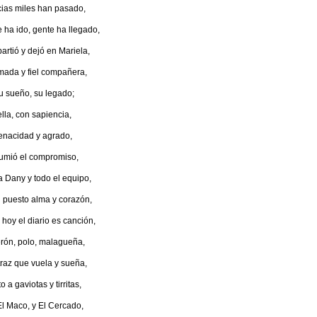
cias miles han pasado,
 ha ido, gente ha llegado,
partió y dejó en Mariela,
mada y fiel compañera,
u sueño, su legado;
ella, con sapiencia,
enacidad y agrado,
umió el compromiso,
a Dany y todo el equipo,
n puesto alma y corazón,
 hoy el diario es canción,
rón, polo, malagueña,
traz que vuela y sueña,
to a gaviotas y tirritas,
El Maco, y El Cercado,