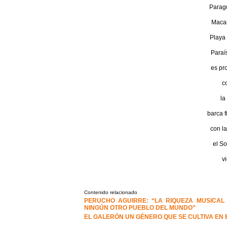
Paragu
Maca
Playa 
Paraí
es pro
co
la
barca f
con la
el So
vi
Contenido relacionado
PERUCHO AGUIRRE: “LA RIQUEZA MUSICAL 
NINGÚN OTRO PUEBLO DEL MUNDO”
EL GALERÓN UN GÉNERO QUE SE CULTIVA EN 