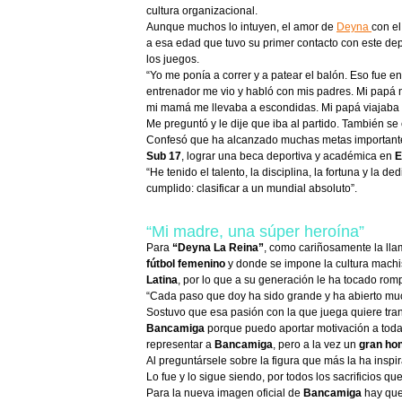
cultura organizacional.
Aunque muchos lo intuyen, el amor de
Deyna
con e
a esa edad que tuvo su primer contacto con este de
los juegos.
“Yo me ponía a correr y a patear el balón. Eso fue e
entrenador me vio y habló con mis padres. Mi papá 
mi mamá me llevaba a escondidas. Mi papá viajaba 
Me preguntó y le dije que iba al partido. También s
Confesó que ha alcanzado muchas metas importantes
Sub 17
, lograr una beca deportiva y académica en
E
“He tenido el talento, la disciplina, la fortuna y la
cumplido: clasificar a un mundial absoluto”.
“Mi madre, una súper heroína”
Para
“Deyna La Reina”
, como cariñosamente la lla
fútbol femenino
y donde se impone la cultura machi
Latina
, por lo que a su generación le ha tocado ro
“Cada paso que doy ha sido grande y ha abierto much
Sostuvo que esa pasión con la que juega quiere trans
Bancamiga
porque puedo aportar motivación a toda
representar a
Bancamiga
, pero a la vez un
gran ho
Al preguntársele sobre la figura que más la ha inspi
Lo fue y lo sigue siendo, por todos los sacrificios 
Para la nueva imagen oficial de
Bancamiga
hay que