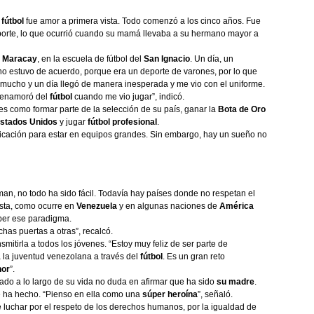
l
fútbol
fue amor a primera vista. Todo comenzó a los cinco años. Fue
porte, lo que ocurrió cuando su mamá llevaba a su hermano mayor a
n
Maracay
, en la escuela de fútbol del
San Ignacio
. Un día, un
no estuvo de acuerdo, porque era un deporte de varones, por lo que
mucho y un día llegó de manera inesperada y me vio con el uniforme.
e enamoró del
fútbol
cuando me vio jugar”, indicó.
 como formar parte de la selección de su país, ganar la
Bota de Oro
stados Unidos
y jugar
fútbol profesional
.
 dedicación para estar en equipos grandes. Sin embargo, hay un sueño no
man, no todo ha sido fácil. Todavía hay países donde no respetan el
sta, como ocurre en
Venezuela
y en algunas naciones de
América
mper ese paradigma.
as puertas a otras”, recalcó.
mitirla a todos los jóvenes. “Estoy muy feliz de ser parte de
 la juventud venezolana a través del
fútbol
. Es un gran reto
nor
”.
rado a lo largo de su vida no duda en afirmar que ha sido
su madre
.
que ha hecho. “Pienso en ella como una
súper heroína
”, señaló.
 luchar por el respeto de los derechos humanos, por la igualdad de