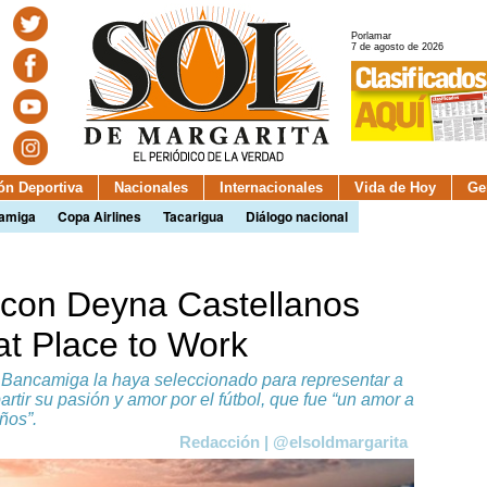
Porlamar
7 de agosto de 2026
ión Deportiva
Nacionales
Internacionales
Vida de Hoy
Ge
camiga
Copa Airlines
Tacarigua
Diálogo nacional
con Deyna Castellanos
at Place to Work
ue Bancamiga la haya seleccionado para representar a
rtir su pasión y amor por el fútbol, que fue “un amor a
ños”.
Redacción | @elsoldmargarita