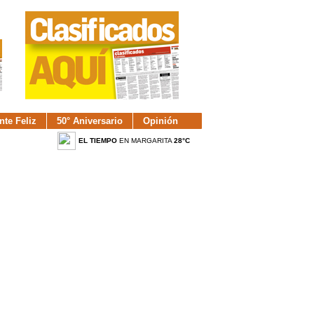
nte Feliz
50° Aniversario
Opinión
EL TIEMPO
EN MARGARITA
28°C