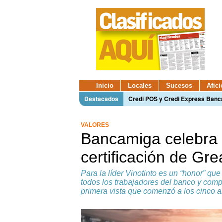
Inicio
Locales
Sucesos
Afic
Destacados
Credi POS y Credi Express Ban
VALORES
Bancamiga celebra 
certificación de Gre
Para la líder Vinotinto es un “honor” q
todos los trabajadores del banco y compa
primera vista que comenzó a los cinco a