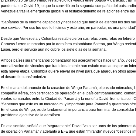
El pasado 25 de julio Wingo restableció los vuelos entre Bogotá y Caracas, tras 
pandemia de Covid-19, lo que la convirtió en la segunda compañía del país andi
Venezuela tras la emergencia global y el restablecimiento de relaciones entre las
"Sabíamos de la enorme capacidad y necesidad que había de atender los dos mer
ese servicio. Por eso fue que lo hicimos y este año, en particular, es una prioridad",
Desde que Venezuela y Colombia restablecieron sus relaciones, rotas en febrero 
Caracas fueron retomados por la aerolínea colombiana Satena, por Wingo recient
Laser, pero el servicio aún no cubre los siete días de la semana.
Ambos países suramericanos comenzaron los acercamientos hace un año, y desd
normalización de vínculos que tradicionalmente han estado marcados por un inte
esta nueva etapa, Colombia quiere elevar de nivel para que abarquen otros aspect
el desarrollo transfronterizo.
En el marco del anuncio de la creación de Wingo Panamá, el pasado miércoles, 
compañía aérea, con certificado de operación en el país centroamericano, comen
vuelos semanales entre la Ciudad de Panamá y la norteña David, fronteriza con C
"Sabemos que este es un mercado muy importante para Panamá y queremos ofrece
En el caso de Wingo, es de fundamental importancia para terminar de consolidar la
presidente ejecutivo de la aerolínea.
En ese sentido, señaló que "seguramente" David "va a ser unos de los primeros des
de operación Panamá" y adelantó a EFE que están "mirando" nuevos "destinos in