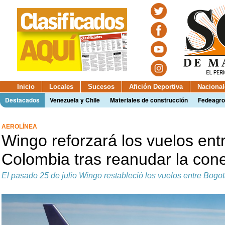
Inicio
Locales
Sucesos
Afición Deportiva
Nacional
Destacados
Venezuela y Chile
Materiales de construcción
Fedeagro
AEROLÍNEA
Wingo reforzará los vuelos ent
Colombia tras reanudar la con
El pasado 25 de julio Wingo restableció los vuelos entre Bogo