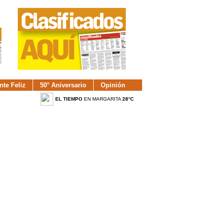
nte Feliz
50° Aniversario
Opinión
EL TIEMPO
EN MARGARITA
28°C