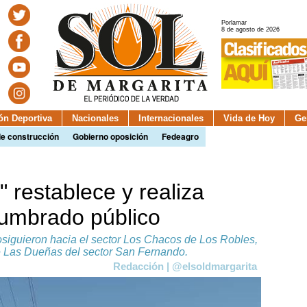
Porlamar
8 de agosto de 2026
ión Deportiva
Nacionales
Internacionales
Vida de Hoy
Ge
de construcción
Gobierno oposición
Fedeagro
 restablece y realiza
lumbrado público
rosiguieron hacia el sector Los Chacos de Los Robles,
lle Las Dueñas del sector San Fernando.
Redacción | @elsoldmargarita