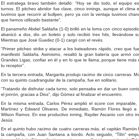
El estratega bravo también detalló: “Hoy se dio todo, el equipo e
turnos. El pitcheo abridor fue clave, cinco innings, aunque el clima
tuvimos que recurrir al bullpen, pero ya con la ventaja tuvimos cha
que hemos utilizado bastante”.
El panameño Abdiel Saldaña (1-0) brilló en la loma con cinco episodio
abanicó a dos, dio un boleto y solo recibió tres hits, llevándose 
Mientras que José Guedez (0-1) cargó con el revés.
“Primer pitcheo strike y atacar a los bateadores rápido, creo que fu
manifestó Saldaña. Asimismo, resaltó la gran batería que armó c
Grandes Ligas, confiar en él y en lo que te llama, porque tiene más 
tu receptor”.
En la tercera entrada, Margarita produjo racimo de cinco carreras. 
con su quinto cuadrangular de la campaña, fue en solitario.
“Tratando de disfrutar cada turno, solo pensaba en dar un buen conta
el jonrón, gracias a Dios”, dijo Gómez al finalizar el encuentro.
En la misma entrada, Carlos Pérez amplió el score con imparable, q
Martínez y Edward Olivares. De inmediato, Ramón Flores llegó a h
Wilson Ramos. En ese productivo inning, Rayder Ascanio con otro ind
Jesús.
En el quinto hubo racimo de cuatro carreras más, el capitán Ramón 
la campaña, con Juan Santana a bordo. Acto seguido, “Tilín” empu