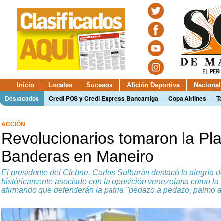
Inicio
Locales
Sucesos
Afición Deportiva
Nacional
Destacados
Credi POS y Credi Express Bancamiga
Copa Airlines
T
ACCIÓN
Revolucionarios tomaron la Pl
Banderas en Maneiro
El presidente del Clebne, Carlos Sulbarán destacó la alegría d
históricamente asociado con la oposición venezolana como la
afirmando que defenderán la patria "pedazo a pedazo, palmo a