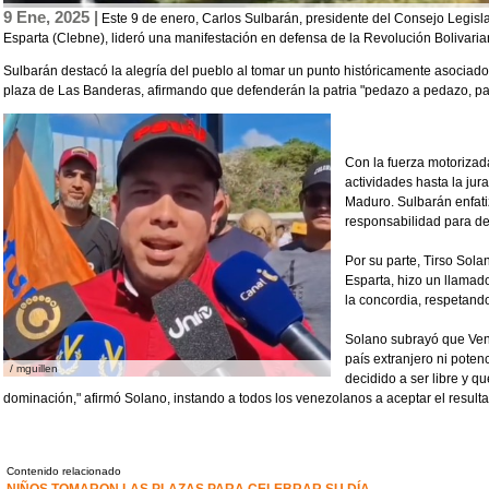
9 Ene, 2025 |
Este 9 de enero, Carlos Sulbarán, presidente del Consejo Legisl
Esparta (Clebne), lideró una manifestación en defensa de la Revolución Bolivaria
Sulbarán destacó la alegría del pueblo al tomar un punto históricamente asociad
plaza de Las Banderas, afirmando que defenderán la patria "pedazo a pedazo, p
Con la fuerza motorizada
actividades hasta la ju
Maduro. Sulbarán enfati
responsabilidad para def
Por su parte, Tirso Sol
Esparta, hizo un llamado
la concordia, respetando
Solano subrayó que Ven
país extranjero ni poten
/ mguillen
decidido a ser libre y 
dominación," afirmó Solano, instando a todos los venezolanos a aceptar el resultado
Contenido relacionado
NIÑOS TOMARON LAS PLAZAS PARA CELEBRAR SU DÍA