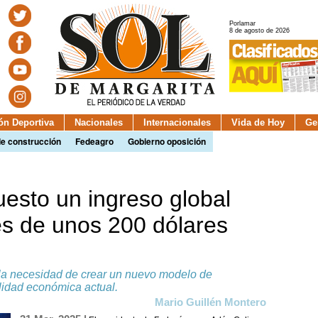
Porlamar
8 de agosto de 2026
ión Deportiva
Nacionales
Internacionales
Vida de Hoy
Ge
de construcción
Fedeagro
Gobierno oposición
esto un ingreso global
es de unos 200 dólares
la necesidad de crear un nuevo modelo de
lidad económica actual.
Mario Guillén Montero