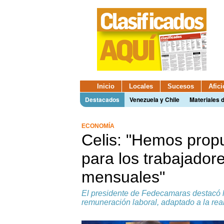
Inicio
Locales
Sucesos
Afic
Destacados
Venezuela y Chile
Materiales 
ECONOMÍA
Celis: "Hemos propu
para los trabajador
mensuales"
El presidente de Fedecamaras destacó 
remuneración laboral, adaptado a la rea