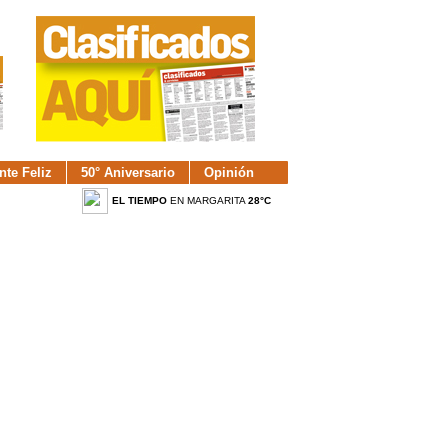
nte Feliz
50° Aniversario
Opinión
EL TIEMPO
EN MARGARITA
28°C