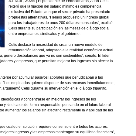
31 Mar, 2025 |
El presidente de Fedecámaras, Adán Celis,
reiteró que la fijación del salario mínimo es competencia
exclusiva del Estado, aunque el sector privado ha presentado
propuestas alternativas. "Hemos propuesto un ingreso global
para los trabajadores de unos 200 dólares mensuales", explicó
Celis durante su participación en las mesas de diálogo social
entre empresarios, sindicatos y el gobierno.
Celis destacó la necesidad de crear un nuevo modelo de
remuneración laboral, adaptado a la realidad económica actual.
a, generó desbalances que ya no son sostenibles", señaló. El líder
jadores y empresas, que permitan mejorar los ingresos sin afectar la
nterior por acumular pasivos laborales que perjudicaban a las
es. "Los empleados quieren disponer de sus recursos inmediatamente,
argumentó Celis durante su intervención en el diálogo tripartito.
s ideológicas y concentrarse en mejorar los ingresos de los
 y sindicatos de forma responsable, pensando en el futuro laboral
ble aumentar los salarios sin afectar directamente la viabilidad de las
ue cualquier solución requiere consenso entre todos los actores.
mejores ingresos y las empresas mantengan su equilibrio financiero",