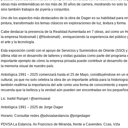
obras más emblemáticas en los más de 30 años de carrera, mostrando no solo la fa
sino también trabajos de joyería y conjuntos.
Uno de los aspectos más destacados de la obra de Dager es su habilidad para revi
pintura, transformado los temas clásicos en exploraciones de luz, textura y forma.
Cabe destacar la presencia de la Realidad Aumentada en 7 obras, así como un Ho
la empresa Nodosmall ( @Nodosmall) , enriqueciendo la experiencia del público 
el arte y la tecnología.
Esta exposición contó con el apoyo de Servicios y Suministros de Oriente (SSO) y 
última vital en el desarrollo de talleres y visitas guiadas como parte del program
importante ejemplo de cómo la empresa privada puede contribuir al desarrollo de n
la memoria visual de nuestro país.
Antológica 1991 – 2025 comenzará hasta el 25 de Mayo, constituyéndose en un eve
cultural, ya que no solo celebra la obra de un importante artista para la historiogr
también reafirma la importancia del arte como una forma de conocimiento y expre
recuerda que la belleza y la verdad aún pueden ser encontradas en los pequeños 
Lic. Irarkil Rangel / @sermuseal
Antológica 1991 – 2025 de Jorge Dager
Horario: Consultar redes @pdvsalaestancia @jorgedager
PDVSA La Estancia. Av Francisco de Miranda, frente a Cavendes. Ccas, Vzla