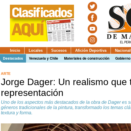
Inicio
Locales
Sucesos
Afición Deportiva
Nacional
Destacados
Venezuela y Chile
Materiales de construcción
Gobierno
ARTE
Jorge Dager: Un realismo que t
representación
Uno de los aspectos más destacados de la obra de Dager es su 
géneros tradicionales de la pintura, transformado los temas cl
textura y forma.