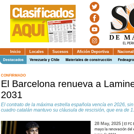
Inicio
Locales
Sucesos
Afición Deportiva
Nacional
Destacados
Venezuela y Chile
Materiales de construcción
Fedeagro
CONFIRMADO
El Barcelona renueva a Lamin
2031
El contrato de la máxima estrella española vencía en 2026, si
cuadro catalán mantuvo su cláusula de rescisión, que era de 1
28 May, 2025 |
El FC
mayo la renovación del