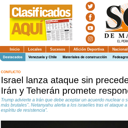
Inicio
Locales
Sucesos
Afición Deportiva
Nacional
Destacados
Venezuela y Chile
Materiales de construcción
Fedeagro
CONFLICTO
Israel lanza ataque sin preced
Irán y Teherán promete respon
Trump advierte a Irán que debe aceptar un acuerdo nuclear o s
más brutales". Netanyahu alerta a los israelíes tras el ataque 
espíritu de resistencia”.