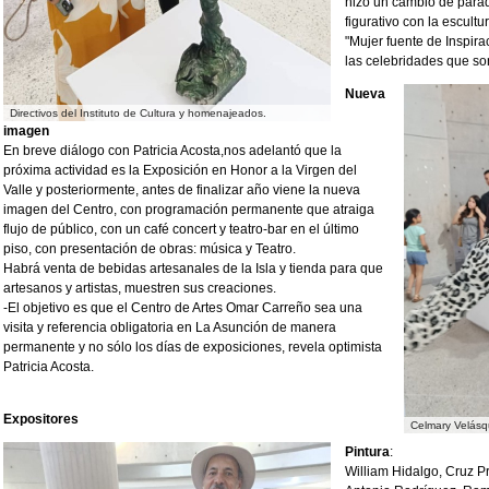
hizo un cambio de parad
figurativo con la escult
"Mujer fuente de Inspir
las celebridades que so
Nueva
Directivos del Instituto de Cultura y homenajeados.
imagen
En breve diálogo con Patricia Acosta,nos adelantó que la
próxima actividad es la Exposición en Honor a la Virgen del
Valle y posteriormente, antes de finalizar año viene la nueva
imagen del Centro, con programación permanente que atraiga
flujo de público, con un café concert y teatro-bar en el último
piso, con presentación de obras: música y Teatro.
Habrá venta de bebidas artesanales de la Isla y tienda para que
artesanos y artistas, muestren sus creaciones.
-El objetivo es que el Centro de Artes Omar Carreño sea una
visita y referencia obligatoria en La Asunción de manera
permanente y no sólo los días de exposiciones, revela optimista
Patricia Acosta.
Expositores
Celmary Velásq
Pintura
:
William Hidalgo, Cruz P