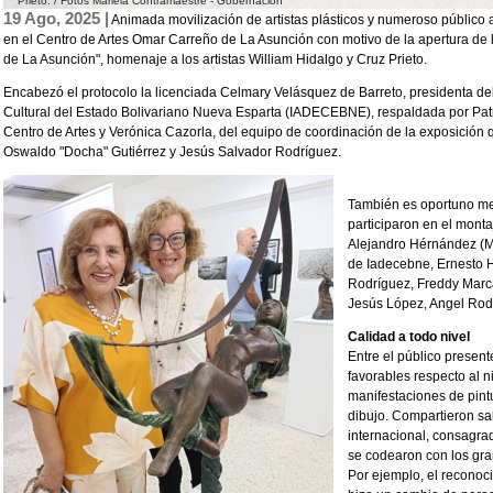
Prieto. / Fotos Mariela Contramaestre - Gobernación
19 Ago, 2025 |
Animada movilización de artistas plásticos y numeroso público a
en el Centro de Artes Omar Carreño de La Asunción con motivo de la apertura de 
de La Asunción", homenaje a los artistas William Hidalgo y Cruz Prieto.
Encabezó el protocolo la licenciada Celmary Velásquez de Barreto, presidenta del
Cultural del Estado Bolivariano Nueva Esparta (IADECEBNE), respaldada por Patr
Centro de Artes y Verónica Cazorla, del equipo de coordinación de la exposición q
Oswaldo "Docha" Gutiérrez y Jesús Salvador Rodríguez.
También es oportuno me
participaron en el monta
Alejandro Hérnández (M
de Iadecebne, Ernesto 
Rodríguez, Freddy Marca
Jesús López, Angel Rod
Calidad a todo nivel
Entre el público presen
favorables respecto al n
manifestaciones de pintura
dibujo. Compartieron sa
internacional, consagra
se codearon con los gr
Por ejemplo, el reconoc