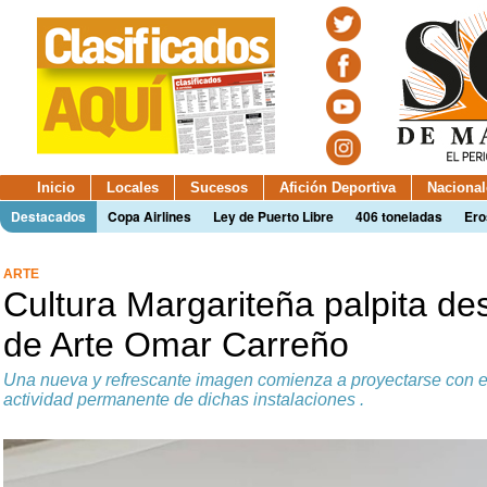
Inicio
Locales
Sucesos
Afición Deportiva
Nacional
Destacados
Copa Airlines
Ley de Puerto Libre
406 toneladas
Ero
ARTE
Cultura Margariteña palpita de
de Arte Omar Carreño
Una nueva y refrescante imagen comienza a proyectarse con e
actividad permanente de dichas instalaciones .