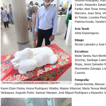
Antonio Rodríguez, Ramó
Castro, Alejandro Zaba
Farfán, Abel Tovar, Arm
Marcano, Juan Silva, Vil
Ini Toledo, Lourdes Per
Patricia Acosta, Yamilet
Arte Textil:
Alida Esparragoza.
Dibujo:
Nicole Labrador y José 
Escultura:
Maite Varela, Nuri Moril
(Docha), Santiago Cabr
Rojas, Jesús Salvador 
Nicomedes Zuloaga, Lui
Cazorla.
Fotografía:
Humberto Cazorla cambiando paradigmas. / mguillen
Daniel Ancieta, Manuel 
Karen Elain Palma, Arona Rodríguez Villalba, Maleia Villarroel, María Teresa Med
Velásquez, Augusto Pulini, Samuel Stamper, José Miguel Rodríguez y Alejandro J