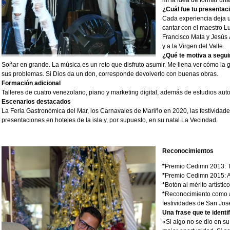
mí la idea de formar un
¿Cuál fue tu presentac
Cada experiencia deja 
cantar con el maestro Lu
Francisco Mata y Jesús 
y a la Virgen del Valle.
¿Qué te motiva a segu
Soñar en grande. La música es un reto que disfruto asumir. Me llena ver cómo la 
sus problemas. Si Dios da un don, corresponde devolverlo con buenas obras.
Formación adicional
Talleres de cuatro venezolano, piano y marketing digital, además de estudios auto
Escenarios destacados
La Feria Gastronómica del Mar, los Carnavales de Mariño en 2020, las festividade
presentaciones en hoteles de la isla y, por supuesto, en su natal La Vecindad.
Reconocimientos
*
Premio Cedimn 2013: T
*
Premio Cedimn 2015: A
*
Botón al mérito artísti
*
Reconocimiento como a
festividades de San Jos
Una frase que te identi
«Si algo no se dio en 