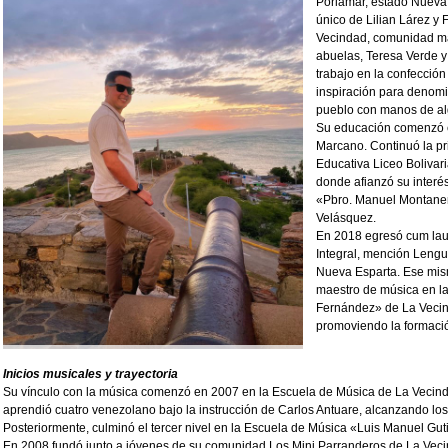
Porlamar, estado Nueva 
único de Lilian Lárez y
Vecindad, comunidad mar
abuelas, Teresa Verde y 
trabajo en la confección
inspiración para denom
pueblo con manos de a
Su educación comenzó e
Marcano. Continuó la pri
Educativa Liceo Bolivar
donde afianzó su interés
«Pbro. Manuel Montaner»
Velásquez.
En 2018 egresó cum lau
Integral, mención Lengu
Nueva Esparta. Ese mis
maestro de música en la
Fernández» de La Veci
promoviendo la formación
Inicios musicales y trayectoria
Su vínculo con la música comenzó en 2007 en la Escuela de Música de La Vecinda
aprendió cuatro venezolano bajo la instrucción de Carlos Antuare, alcanzando los
Posteriormente, culminó el tercer nivel en la Escuela de Música «Luis Manuel Gut
En 2008 fundó junto a jóvenes de su comunidad Los Mini Parranderos de La Vec