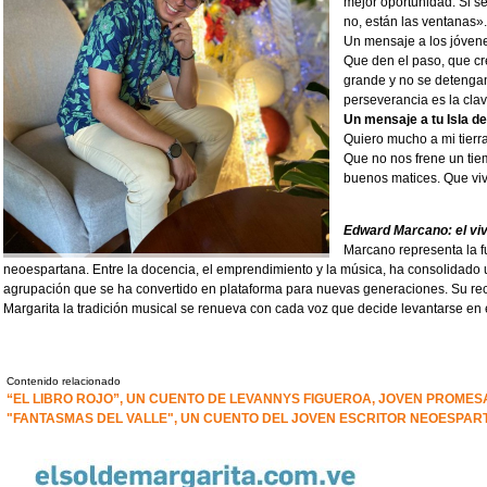
mejor oportunidad. Si se 
no, están las ventanas»
Un mensaje a los jóven
Que den el paso, que c
grande y no se detengan
perseverancia es la clav
Un mensaje a tu Isla d
Quiero mucho a mi tierra
Que no nos frene un tie
buenos matices. Que viv
Edward Marcano: el viv
Marcano representa la f
neoespartana. Entre la docencia, el emprendimiento y la música, ha consolidado 
agrupación que se ha convertido en plataforma para nuevas generaciones. Su reco
Margarita la tradición musical se renueva con cada voz que decide levantarse en 
Contenido relacionado
“EL LIBRO ROJO”, UN CUENTO DE LEVANNYS FIGUEROA, JOVEN PROME
"FANTASMAS DEL VALLE", UN CUENTO DEL JOVEN ESCRITOR NEOESPAR