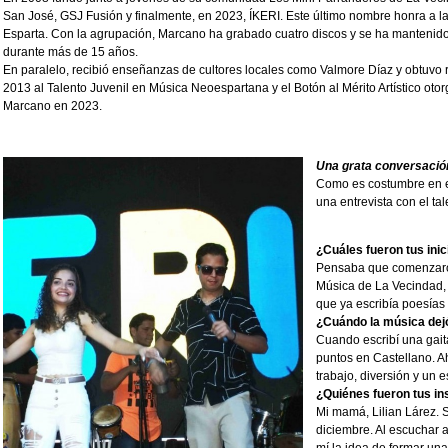
San José, GSJ Fusión y finalmente, en 2023, ÍKERI. Este último nombre honra a la
Esparta. Con la agrupación, Marcano ha grabado cuatro discos y se ha mantenido
durante más de 15 años.
En paralelo, recibió enseñanzas de cultores locales como Valmore Díaz y obtuv
2013 al Talento Juvenil en Música Neoespartana y el Botón al Mérito Artístico oto
Marcano en 2023.
Una grata conversaci
Como es costumbre en e
una entrevista con el t
¿Cuáles fueron tus ini
Pensaba que comenzaron
Música de La Vecindad, 
que ya escribía poesías 
¿Cuándo la música dej
Cuando escribí una gait
puntos en Castellano. A
trabajo, diversión y un 
¿Quiénes fueron tus in
Mi mamá, Lilian Lárez. 
diciembre. Al escuchar 