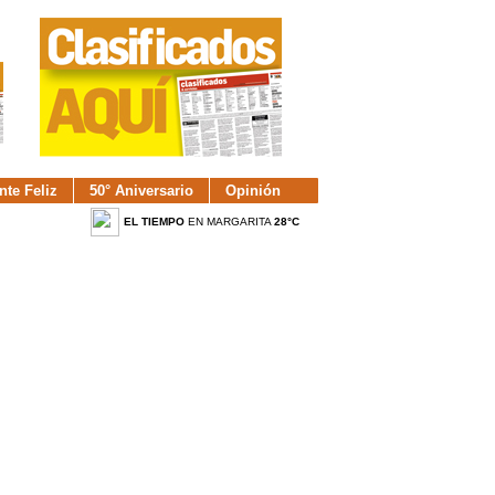
nte Feliz
50° Aniversario
Opinión
EL TIEMPO
EN MARGARITA
28°C