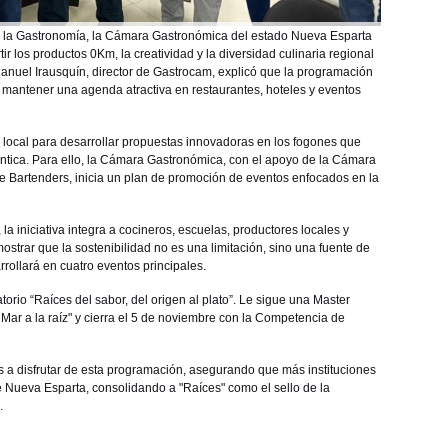
e la Gastronomía, la Cámara Gastronómica del estado Nueva Esparta
ir los productos 0Km, la creatividad y la diversidad culinaria regional
s Manuel Irausquín, director de Gastrocam, explicó que la programación
a mantener una agenda atractiva en restaurantes, hoteles y eventos
n local para desarrollar propuestas innovadoras en los fogones que
téntica. Para ello, la Cámara Gastronómica, con el apoyo de la Cámara
e Bartenders, inicia un plan de promoción de eventos enfocados en la
a iniciativa integra a cocineros, escuelas, productores locales y
ostrar que la sostenibilidad no es una limitación, sino una fuente de
rrollará en cuatro eventos principales.
rio “Raíces del sabor, del origen al plato”. Le sigue una Master
Mar a la raíz" y cierra el 5 de noviembre con la Competencia de
s a disfrutar de esta programación, asegurando que más instituciones
e Nueva Esparta, consolidando a "Raíces" como el sello de la
.