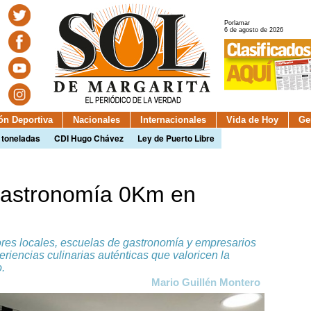
Porlamar
6 de agosto de 2026
ión Deportiva
Nacionales
Internacionales
Vida de Hoy
Ge
 toneladas
CDI Hugo Chávez
Ley de Puerto Libre
gastronomía 0Km en
ores locales, escuelas de gastronomía y empresarios
periencias culinarias auténticas que valoricen la
o.
Mario Guillén Montero