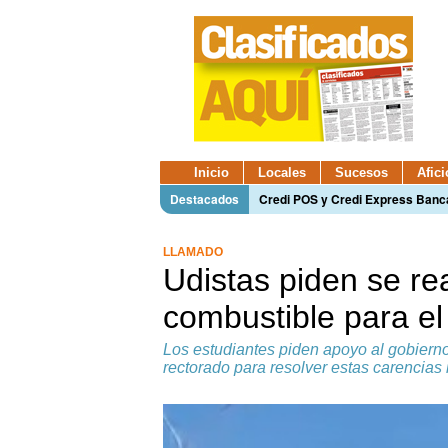
Inicio
Locales
Sucesos
Afic
Destacados
Credi POS y Credi Express Ban
LLAMADO
Udistas piden se rea
combustible para el 
Los estudiantes piden apoyo al gobierno 
rectorado para resolver estas carencias 