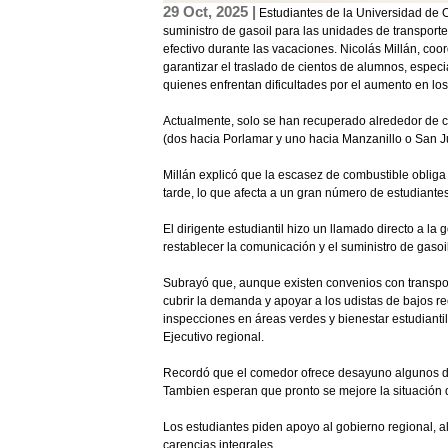
29 Oct, 2025 |
Estudiantes de la Universidad de O
suministro de gasoil para las unidades de transporte 
efectivo durante las vacaciones. Nicolás Millán, coo
garantizar el traslado de cientos de alumnos, espe
quienes enfrentan dificultades por el aumento en lo
Actualmente, solo se han recuperado alrededor de c
(dos hacia Porlamar y uno hacia Manzanillo o San J
Millán explicó que la escasez de combustible obliga 
tarde, lo que afecta a un gran número de estudiantes
El dirigente estudiantil hizo un llamado directo a 
restablecer la comunicación y el suministro de gasoi
Subrayó que, aunque existen convenios con transport
cubrir la demanda y apoyar a los udistas de bajos re
inspecciones en áreas verdes y bienestar estudianti
Ejecutivo regional.
Recordó que el comedor ofrece desayuno algunos día
Tambien esperan que pronto se mejore la situación 
Los estudiantes piden apoyo al gobierno regional, al
carencias integrales.