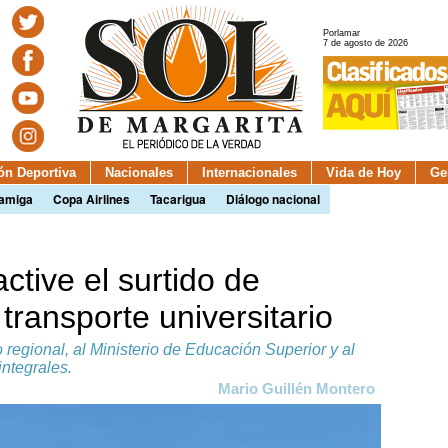
Porlamar
7 de agosto de 2026
ión Deportiva
Nacionales
Internacionales
Vida de Hoy
Ge
camiga
Copa Airlines
Tacarigua
Diálogo nacional
ctive el surtido de
transporte universitario
regional, al Ministerio de Educación Superior y al
integrales.
Mario Guillén Montero