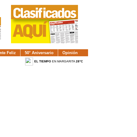
nte Feliz
50° Aniversario
Opinión
EL TIEMPO
EN MARGARITA
28°C