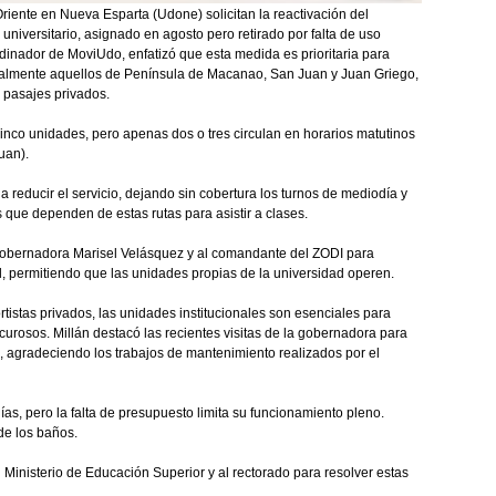
riente en Nueva Esparta (Udone) solicitan la reactivación del
universitario, asignado en agosto pero retirado por falta de uso
rdinador de MoviUdo, enfatizó que esta medida es prioritaria para
cialmente aquellos de Península de Macanao, San Juan y Juan Griego,
s pasajes privados.
inco unidades, pero apenas dos o tres circulan en horarios matutinos
uan).
a reducir el servicio, dejando sin cobertura los turnos de mediodía y
 que dependen de estas rutas para asistir a clases.
la gobernadora Marisel Velásquez y al comandante del ZODI para
l, permitiendo que las unidades propias de la universidad operen.
istas privados, las unidades institucionales son esenciales para
curosos. Millán destacó las recientes visitas de la gobernadora para
l, agradeciendo los trabajos de mantenimiento realizados por el
s, pero la falta de presupuesto limita su funcionamiento pleno.
de los baños.
 Ministerio de Educación Superior y al rectorado para resolver estas