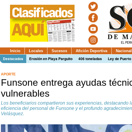
Inicio
Locales
Sucesos
Afición Deportiva
Nacional
Destacados
Erosión en Playa Parguito
406 toneladas
Ley de Puerto 
APORTE
Funsone entrega ayudas técnic
vulnerables
Los beneficiarios compartieron sus experiencias, destacando la
eficiencia del personal de Funsone y el profundo agradecimien
Velásquez.