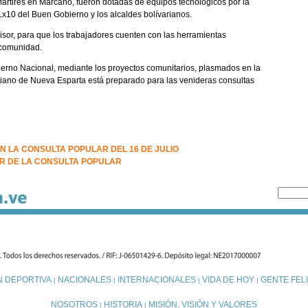
ártires en Marcano, fueron dotadas de equipos tecnológicos por la
 1x10 del Buen Gobierno y los alcaldes bolívarianos.
isor, para que los trabajadores cuenten con las herramientas
a comunidad.
erno Nacional, mediante los proyectos comunitarios, plasmados en la
iano de Nueva Esparta está preparado para las venideras consultas
 LA CONSULTA POPULAR DEL 16 DE JULIO
R DE LA CONSULTA POPULAR
N DEPORTIVA
NACIONALES
INTERNACIONALES
VIDA DE HOY
GENTE FELI
|
|
|
|
NOSOTROS
HISTORIA
MISIÓN, VISIÓN Y VALORES
|
|