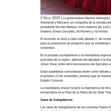
2 Nov, 2025 |
La gobernadora Marisel Velásquez, li
Arismendi y Marcano, en compañía de la ministra de
presidente Nicolás Maduro como madrina del 1x10 del
Graterol, Eneas González, Alí Romero y Yul Armas.
El recorrido se llevó a cabo este sábado 1° de no
para la postulación de proyectos que se someterán a
noviembre.
En la jornada acompañaron a la mandataria regional y
policiales de la región, además del diputado a la A
Johan Tovar, entre otros funcionarios del Ejecutivo e
Estas asambleas comunitarias sirven como debate pa
el próximo 23 de noviembre, proceso que se realizará
Estado Comunal.
La mandataria insular recalcó la importancia de lle
enmarcados en el Plan de la Patria de las Siete Tra
Salas de Autogobierno
Las salas de Autogobierno de las comunas Palma Dat