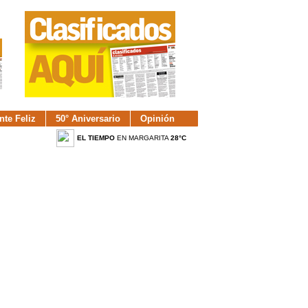
nte Feliz
50° Aniversario
Opinión
EL TIEMPO
EN MARGARITA
28°C