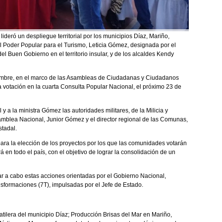
deró un despliegue territorial por los municipios Díaz, Mariño,
l Poder Popular para el Turismo, Leticia Gómez, designada por el
 Buen Gobierno en el territorio insular, y de los alcaldes Kendy
viembre, en el marco de las Asambleas de Ciudadanas y Ciudadanos
 votación en la cuarta Consulta Popular Nacional, el próximo 23 de
 a la ministra Gómez las autoridades militares, de la Milicia y
samblea Nacional, Junior Gómez y el director regional de las Comunas,
stadal.
ra la elección de los proyectos por los que las comunidades votarán
 en todo el país, con el objetivo de lograr la consolidación de un
var a cabo estas acciones orientadas por el Gobierno Nacional,
nsformaciones (7T), impulsadas por el Jefe de Estado.
ilera del municipio Díaz; Producción Brisas del Mar en Mariño,