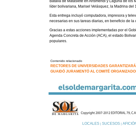
Batalla de Matasiete en Arismendi y Laguna de los M
líder bolivariana, Marisel Velásquez, la Madrina del
Esta entrega incluyó computadora, impresora y telev
necesarias en sus tareas diarias, en beneficio de l
Gracias a estas acciones implementadas por el Gobi
Agenda Concreta de Acción (ACA), el estado Bolivar
populares.
Contenido relacionado
RECTORES DE UNIVERSIDADES GARANTIZARÁN
GUAIDÓ JURAMENTÓ AL COMITÉ ORGANIZADO
LOCALES
SUCESOS
AFICIÓ
|
|