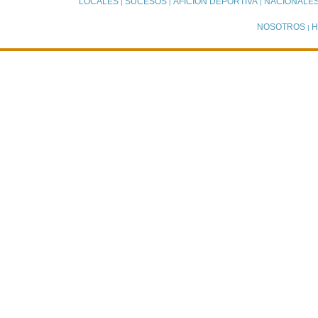
LOCALES
SUCESOS
AFICIÓN DEPORTIVA
NACIONALE
|
|
|
NOSOTROS
H
|