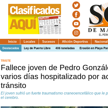
Inicio
Locales
Sucesos
Afición Deportiva
Nacional
Destacados
Ley de Puerto Libre
406 toneladas
Erosión en Playa Par
TRISTE
Fallece joven de Pedro Gonzál
varios días hospitalizado por a
tránsito
El joven sufrió un fuerte traumatismo craneoencefálico que le
el cerebro.