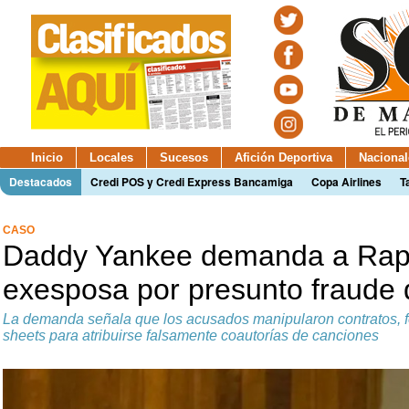
Inicio
Locales
Sucesos
Afición Deportiva
Nacional
Destacados
Credi POS y Credi Express Bancamiga
Copa Airlines
T
CASO
Daddy Yankee demanda a Raph
exesposa por presunto fraude 
La demanda señala que los acusados manipularon contratos, for
sheets para atribuirse falsamente coautorías de canciones