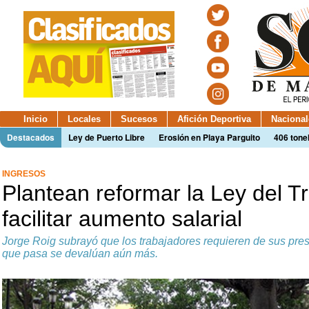
Inicio
Locales
Sucesos
Afición Deportiva
Nacional
Destacados
Ley de Puerto Libre
Erosión en Playa Parguito
406 tone
INGRESOS
Plantean reformar la Ley del T
facilitar aumento salarial
Jorge Roig subrayó que los trabajadores requieren de sus pre
que pasa se devalúan aún más.