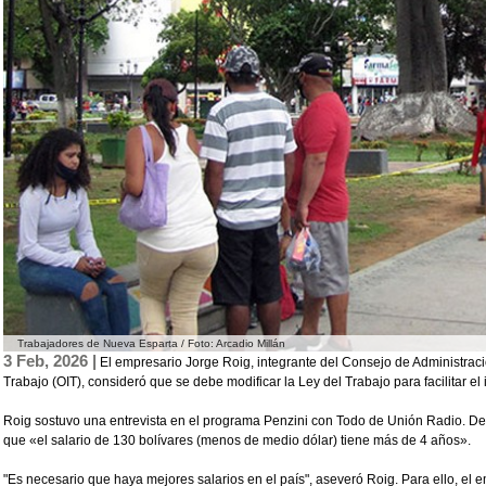
Trabajadores de Nueva Esparta / Foto: Arcadio Millán
3 Feb, 2026 |
El empresario Jorge Roig, integrante del Consejo de Administraci
Trabajo (OIT), consideró que se debe modificar la Ley del Trabajo para facilitar el
Roig sostuvo una entrevista en el programa Penzini con Todo de Unión Radio. Desd
que «el salario de 130 bolívares (menos de medio dólar) tiene más de 4 años».
"Es necesario que haya mejores salarios en el país", aseveró Roig. Para ello, el 