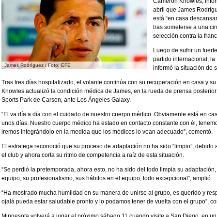
Cameron Knowles, info
abril que James Rodríg
está “en casa descansand
tras someterse a una cir
selección contra la fran
Luego de sufrir un fuert
partido internacional, 
James Rodríguez / Foto: EFE
informó la situación de 
Tras tres días hospitalizado, el volante continúa con su recuperación en casa y su
Knowles actualizó la condición médica de James, en la rueda de prensa posterior 
Sports Park de Carson, ante Los Ángeles Galaxy.
“El va día a día con el cuidado de nuestro cuerpo médico. Obviamente está en c
unos días. Nuestro cuerpo médico ha estado en contacto constante con él, tene
iremos integrándolo en la medida que los médicos lo vean adecuado”, comentó.
El estratega reconoció que su proceso de adaptación no ha sido “limpio”, debid
el club y ahora corta su ritmo de competencia a raíz de esta situación.
“Se perdió la pretemporada, ahora esto, no ha sido del todo limpia su adaptación
equipo, su profesionalismo, sus hábitos en el equipo, todo excepcional”, amplió.
“Ha mostrado mucha humildad en su manera de unirse al grupo, es querido y resp
ojalá pueda estar saludable pronto y lo podamos tener de vuelta con el grupo”, co
Minnesota volverá a jugar el próximo sábado 11 cuando visite a San Diego, en un 