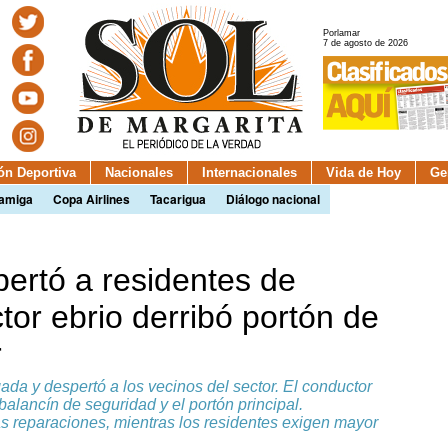
Porlamar
7 de agosto de 2026
ión Deportiva
Nacionales
Internacionales
Vida de Hoy
Ge
camiga
Copa Airlines
Tacarigua
Diálogo nacional
ertó a residentes de
or ebrio derribó portón de
r
ada y despertó a los vecinos del sector. El conductor
 balancín de seguridad y el portón principal.
as reparaciones, mientras los residentes exigen mayor