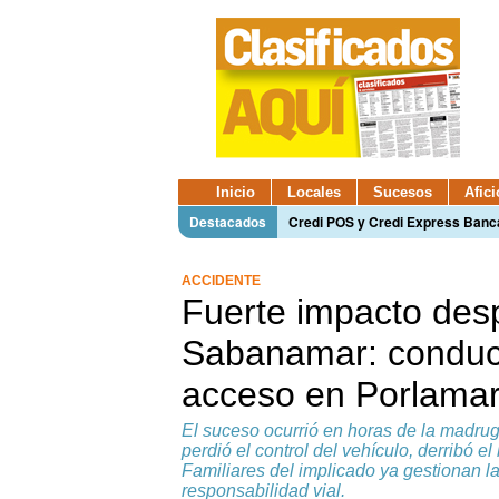
Inicio
Locales
Sucesos
Afic
Destacados
Credi POS y Credi Express Ban
ACCIDENTE
Fuerte impacto desp
Sabanamar: conduct
acceso en Porlama
El suceso ocurrió en horas de la madrug
perdió el control del vehículo, derribó el
Familiares del implicado ya gestionan l
responsabilidad vial.