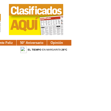
nte Feliz
50° Aniversario
Opinión
EL TIEMPO
EN MARGARITA
28°C