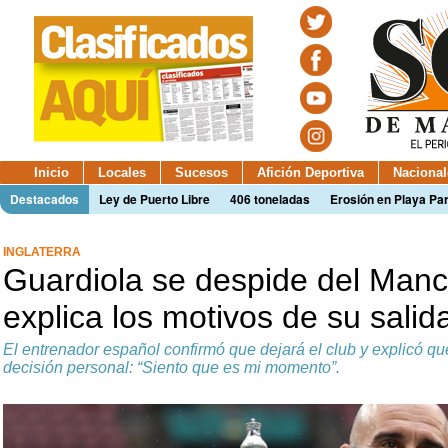
Inicio
Locales
Sucesos
Afición Deportiva
Nacional
Destacados
Ley de Puerto Libre
406 toneladas
Erosión en Playa Par
INGLATERRA
Guardiola se despide del Manc
explica los motivos de su salid
El entrenador español confirmó que dejará el club y explicó q
decisión personal: “Siento que es mi momento”.