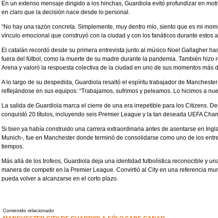
En un extenso mensaje dirigido a los hinchas, Guardiola evitó profundizar en motiv
en claro que la decisión nace desde lo personal.
“No hay una razón concreta. Simplemente, muy dentro mío, siento que es mi mome
vínculo emocional que construyó con la ciudad y con los fanáticos durante estos 
El catalán recordó desde su primera entrevista junto al músico Noel Gallagher 
fuera del fútbol, como la muerte de su madre durante la pandemia. También hizo r
Arena y valoró la respuesta colectiva de la ciudad en uno de sus momentos más dif
A lo largo de su despedida, Guardiola resaltó el espíritu trabajador de Mancheste
reflejándose en sus equipos: “Trabajamos, sufrimos y peleamos. Lo hicimos a nue
La salida de Guardiola marca el cierre de una era irrepetible para los Citizens. D
conquistó 20 títulos, incluyendo seis Premier League y la tan deseada UEFA Ch
Si bien ya había construido una carrera extraordinaria antes de asentarse en Ingl
Munich-, fue en Manchester donde terminó de consolidarse como uno de los entre
tiempos.
Más allá de los trofeos, Guardiola deja una identidad futbolística reconocible y un
manera de competir en la Premier League. Convirtió al City en una referencia mun
pueda volver a alcanzarse en el corto plazo.
Contenido relacionado