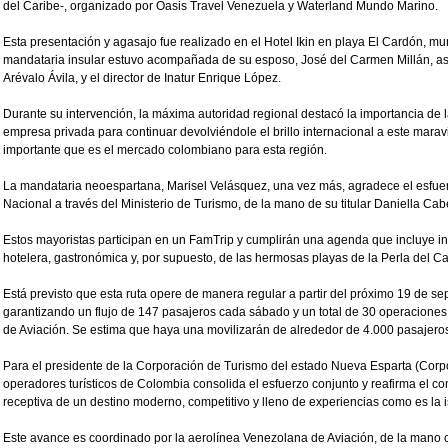
del Caribe-, organizado por Oasis Travel Venezuela y Waterland Mundo Marino.
Esta presentación y agasajo fue realizado en el Hotel Ikin en playa El Cardón, mu
mandataria insular estuvo acompañada de su esposo, José del Carmen Millán, así
Arévalo Ávila, y el director de Inatur Enrique López.
Durante su intervención, la máxima autoridad regional destacó la importancia de la 
empresa privada para continuar devolviéndole el brillo internacional a este maravi
importante que es el mercado colombiano para esta región.
La mandataria neoespartana, Marisel Velásquez, una vez más, agradece el esfue
Nacional a través del Ministerio de Turismo, de la mano de su titular Daniella Ca
Estos mayoristas participan en un FamTrip y cumplirán una agenda que incluye ins
hotelera, gastronómica y, por supuesto, de las hermosas playas de la Perla del Ca
Está previsto que esta ruta opere de manera regular a partir del próximo 19 de s
garantizando un flujo de 147 pasajeros cada sábado y un total de 30 operacion
de Aviación. Se estima que haya una movilizarán de alrededor de 4.000 pasajeros
Para el presidente de la Corporación de Turismo del estado Nueva Esparta (Corpot
operadores turísticos de Colombia consolida el esfuerzo conjunto y reafirma el c
receptiva de un destino moderno, competitivo y lleno de experiencias como es la i
Este avance es coordinado por la aerolínea Venezolana de Aviación, de la mano 