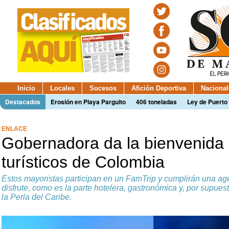
Inicio
Locales
Sucesos
Afición Deportiva
Nacional
Destacados
Erosión en Playa Parguito
406 toneladas
Ley de Puerto 
ENLACE
Gobernadora da la bienvenida
turísticos de Colombia
Estos mayoristas participan en un FamTrip y cumplirán una ag
disfrute, como es la parte hotelera, gastronómica y, por supue
la Perla del Caribe.