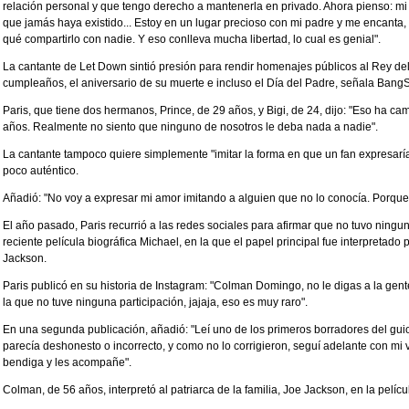
relación personal y que tengo derecho a mantenerla en privado. Ahora pienso: mi
que jamás haya existido... Estoy en un lugar precioso con mi padre y me encanta,
qué compartirlo con nadie. Y eso conlleva mucha libertad, lo cual es genial".
La cantante de Let Down sintió presión para rendir homenajes públicos al Rey d
cumpleaños, el aniversario de su muerte e incluso el Día del Padre, señala Bang
Paris, que tiene dos hermanos, Prince, de 29 años, y Bigi, de 24, dijo: "Eso ha c
años. Realmente no siento que ninguno de nosotros le deba nada a nadie".
La cantante tampoco quiere simplemente "imitar la forma en que un fan expresaría
poco auténtico.
Añadió: "No voy a expresar mi amor imitando a alguien que no lo conocía. Porque 
El año pasado, Paris recurrió a las redes sociales para afirmar que no tuvo ningun
reciente película biográfica Michael, en la que el papel principal fue interpretado 
Jackson.
Paris publicó en su historia de Instagram: "Colman Domingo, no le digas a la gente q
la que no tuve ninguna participación, jajaja, eso es muy raro".
En una segunda publicación, añadió: "Leí uno de los primeros borradores del guio
parecía deshonesto o incorrecto, y como no lo corrigieron, seguí adelante con mi 
bendiga y les acompañe".
Colman, de 56 años, interpretó al patriarca de la familia, Joe Jackson, en la pelíc