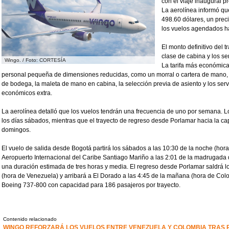
con el viaje inaugural 
La aerolínea informó que
498.60 dólares, un prec
los vuelos agendados has
El monto definitivo del
clase de cabina y los ser
Wingo. / Foto: CORTESÍA
La tarifa más económic
personal pequeña de dimensiones reducidas, como un morral o cartera de mano, m
de bodega, la maleta de mano en cabina, la selección previa de asiento y los ser
económicos extra.
La aerolínea detalló que los vuelos tendrán una frecuencia de uno por semana.
los días sábados, mientras que el trayecto de regreso desde Porlamar hacia la ca
domingos.
El vuelo de salida desde Bogotá partirá los sábados a las 10:30 de la noche (hora
Aeropuerto Internacional del Caribe Santiago Mariño a las 2:01 de la madrugada
una duración estimada de tres horas y media. El regreso desde Porlamar saldrá 
(hora de Venezuela) y arribará a El Dorado a las 4:45 de la mañana (hora de Col
Boeing 737-800 con capacidad para 186 pasajeros por trayecto.
Contenido relacionado
WINGO REFORZARÁ LOS VUELOS ENTRE VENEZUELA Y COLOMBIA TRAS