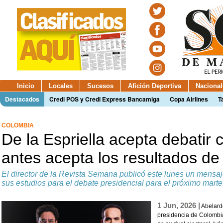
Inicio
Locales
Sucesos
Afición Deportiva
Nacional
Destacados
Credi POS y Credi Express Bancamiga
Copa Airlines
T
COLOMBIA
De la Espriella acepta debatir
antes acepta los resultados de
El director de la Revista Semana publicó este lunes un mensaje
sus estudios para el debate presidencial para el próximo marte
1 Jun, 2026 |
Abelardo
presidencia de Colombia