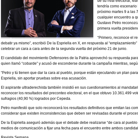
de su rival electoral, Iv
tendría como escenario 
próximo martes 9 a las 
cualquier encuentro a que
Gustavo Petro reconozca
primera vuelta presidenc
“Primero, reconoce el r
debatir ya mismo”, escribió De la Espriella en X, en respuesta al “emplazamiento
celebrar un cara a cara antes de la segunda vuelta del próximo 21 de junio.
El candidato del movimiento Defensores de la Patria aprovechó su respuesta para v
quien llamó “cobarde” y acusó de esconderse durante la campaña mientras, según é
“Petro y tú tienen que dar la cara al pueblo, porque están ejecutando un plan para
Espriella, sin aportar pruebas sobre esa acusación.
El aspirante ultraderechista también insistió en sus cuestionamientos al mandat
reconocer los resultados del preconteo electoral, en el que obtuvo 10.361.499 vot
sufragios (40,90 %) logrados por Cepeda.
Petro manifestó que solo reconocerá los resultados definitivos que emitan las co
considerar que existen inconsistencias que deben ser revisadas durante el proce
De la Espriella aseguró además que el debate debe realizarse “de cara al pueblo 
medios de comunicación a fijar una fecha para el encuentro entre ambos candida
Revista Semana