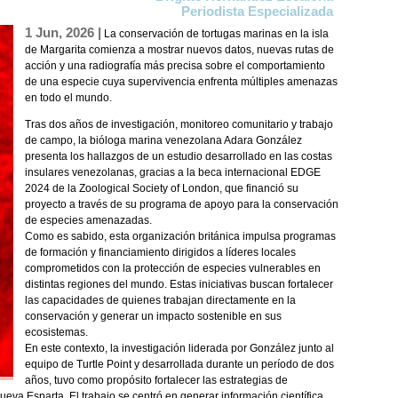
Periodista Especializada
1 Jun, 2026 |
La conservación de tortugas marinas en la isla
de Margarita comienza a mostrar nuevos datos, nuevas rutas de
acción y una radiografía más precisa sobre el comportamiento
de una especie cuya supervivencia enfrenta múltiples amenazas
en todo el mundo.
Tras dos años de investigación, monitoreo comunitario y trabajo
de campo, la bióloga marina venezolana Adara González
presenta los hallazgos de un estudio desarrollado en las costas
insulares venezolanas, gracias a la beca internacional EDGE
2024 de la Zoological Society of London, que financió su
proyecto a través de su programa de apoyo para la conservación
de especies amenazadas.
Como es sabido, esta organización británica impulsa programas
de formación y financiamiento dirigidos a líderes locales
comprometidos con la protección de especies vulnerables en
distintas regiones del mundo. Estas iniciativas buscan fortalecer
las capacidades de quienes trabajan directamente en la
conservación y generar un impacto sostenible en sus
ecosistemas.
En este contexto, la investigación liderada por González junto al
equipo de Turtle Point y desarrollada durante un período de dos
años, tuvo como propósito fortalecer las estrategias de
eva Esparta. El trabajo se centró en generar información científica