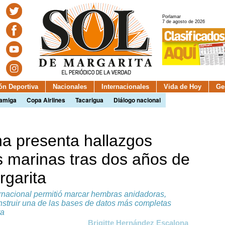
Porlamar
7 de agosto de 2026
ión Deportiva
Nacionales
Internacionales
Vida de Hoy
Ge
camiga
Copa Airlines
Tacarigua
Diálogo nacional
na presenta hallazgos
s marinas tras dos años de
rgarita
ernacional permitió marcar hembras anidadoras,
nstruir una de las bases de datos más completas
ta
Brigitte Hernández Escalona