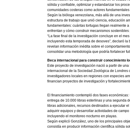
sólida y confiable, optimizar y estandarizar los proc
comunidades costeras como actores fundamentales e
Según la bióloga venezolana, más allá de una invest
estructura de trabajo que unió ciencia, educación a
fundamentales: cuántas tortugas llegan realmente 
enfrentan y cómo construir mecanismos sostenibles p
“La fase final de la investigación concluye en el m
incluyendo esta temporada de desoves”, declaró la b
revelan información inédita sobre el comportamient
consolidar una metodología que podría fortalecer f
Beca internacional para construir conocimiento lo
Este proyecto de investigación nació a partir de un
internacional de la Sociedad Zoológica de Londres d
investigadores locales en regiones con especies am
financian proyectos de investigación y fortalecimie
El financiamiento contempló dos fases económicas:
entrega de 10.000 libras esterlinas y una segunda d
libras adicionales, recursos destinados a ejecutar el
adquirir equipos y desarrollar actividades de campo
incluyendo el monitoreo nocturno en playas.
Según explicó González, uno de los principales obje
consistía en producir información científica sólida so