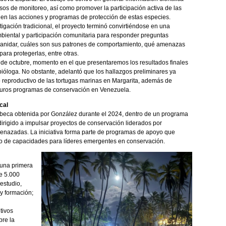
esos de monitoreo, así como promover la participación activa de las
n las acciones y programas de protección de estas especies.
igación tradicional, el proyecto terminó convirtiéndose en una
mbiental y participación comunitaria para responder preguntas
a anidar, cuáles son sus patrones de comportamiento, qué amenazas
ara protegerlas, entre otras.
es de octubre, momento en el que presentaremos los resultados finales
ióloga. No obstante, adelantó que los hallazgos preliminares ya
o reproductivo de las tortugas marinas en Margarita, además de
uturos programas de conservación en Venezuela.
cal
a beca obtenida por González durante el 2024, dentro de un programa
irigido a impulsar proyectos de conservación liderados por
enazadas. La iniciativa forma parte de programas de apoyo que
nto de capacidades para líderes emergentes en conservación.
 una primera
e 5.000
 estudio,
 y formación;
tivos
bre la