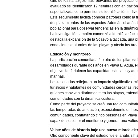
Otro de los hallazgos más relevantes del proyecto f
evaluado se identificaron 12 hembras con anidación
especializadas que permiten su identificación indivi
Este seguimiento facilita conocer patrones como la f
desplazamientos de las especies. Además, el análisis
poblacional para observar tendencias en la dinámica
La investigación también comenzó a identificar facto
destaca la expansión de la Scaevola taccada, una pla
condiciones naturales de las playas y afecta las área
Educación y monitoreo
La participación comunitaria fue otro de los pilares d
desarrollados durante dos años en Playa El Agua, Pl
objetivo fue fortalecer las capacidades locales y au
marinas.
Los resultados reflejaron un impacto significativo: 
turísticos y habitantes de comunidades cercanas, rec
quienes conviven diariamente en las playas, enten
comunidades con la dinámica costera.
Como parte del proyecto se creó una red comunitari
las temporadas de anidación, especialmente en hora
comunidades, contratando cinco personas en Playa El
capaz de sostener el monitoreo y generar una valiosa
Veinte años de historia bajo una nueva mirada cien
Otro componente clave del estudio fue el análisis h