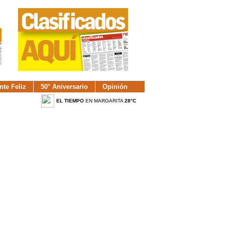
nte Feliz
50° Aniversario
Opinión
EL TIEMPO
EN MARGARITA
28°C