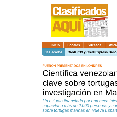
Inicio
Locales
Sucesos
Afic
Destacados
Credi POS y Credi Express Ban
FUERON PRESENTADOS EN LONDRES
Científica venezola
clave sobre tortuga
investigación en Ma
Un estudio financiado por una beca int
capacitar a más de 2.000 personas y co
sobre tortugas marinas en Nueva Espar