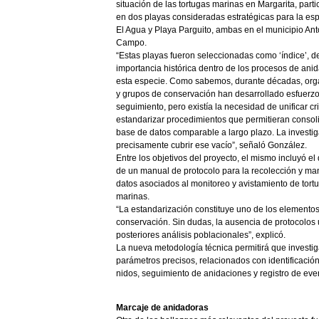
situación de las tortugas marinas en Margarita, part
en dos playas consideradas estratégicas para la esp
El Agua y Playa Parguito, ambas en el municipio Anto
Campo.
“Estas playas fueron seleccionadas como ‘índice’, d
importancia histórica dentro de los procesos de ani
esta especie. Como sabemos, durante décadas, org
y grupos de conservación han desarrollado esfuerz
seguimiento, pero existía la necesidad de unificar cri
estandarizar procedimientos que permitieran consol
base de datos comparable a largo plazo. La investi
precisamente cubrir ese vacío”, señaló González.
Entre los objetivos del proyecto, el mismo incluyó el
de un manual de protocolo para la recolección y ma
datos asociados al monitoreo y avistamiento de tort
marinas.
“La estandarización constituye uno de los elementos 
conservación. Sin dudas, la ausencia de protocolos u
posteriores análisis poblacionales”, explicó.
La nueva metodología técnica permitirá que investig
parámetros precisos, relacionados con identificació
nidos, seguimiento de anidaciones y registro de even
Marcaje de anidadoras