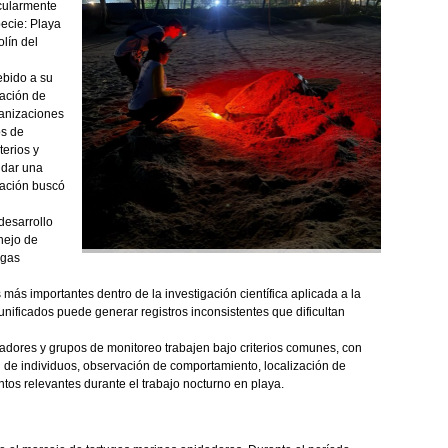
icularmente
ecie: Playa
lín del
ebido a su
dación de
anizaciones
os de
terios y
idar una
gación buscó
 desarrollo
nejo de
ugas
más importantes dentro de la investigación científica aplicada a la
nificados puede generar registros inconsistentes que dificultan
adores y grupos de monitoreo trabajen bajo criterios comunes, con
n de individuos, observación de comportamiento, localización de
tos relevantes durante el trabajo nocturno en playa.