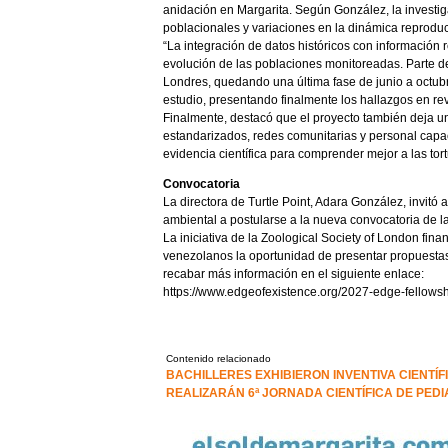
anidación en Margarita. Según González, la investig
poblacionales y variaciones en la dinámica reproduc
“La integración de datos históricos con información 
evolución de las poblaciones monitoreadas. Parte d
Londres, quedando una última fase de junio a octub
estudio, presentando finalmente los hallazgos en revi
Finalmente, destacó que el proyecto también deja una
estandarizados, redes comunitarias y personal capac
evidencia científica para comprender mejor a las tort
Convocatoria
La directora de Turtle Point, Adara González, invitó 
ambiental a postularse a la nueva convocatoria de l
La iniciativa de la Zoological Society of London fin
venezolanos la oportunidad de presentar propuestas
recabar más información en el siguiente enlace:
https://www.edgeofexistence.org/2027-edge-fellowsh
Contenido relacionado
BACHILLERES EXHIBIERON INVENTIVA CIENTÍF
REALIZARÁN 6ª JORNADA CIENTÍFICA DE PEDI