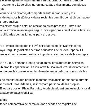
ue el marcaje de tortugas marinas anidadoras. Durante el período
 recurrente y 11 de ellas fueron marcadas exitosamente con placas
dual.
recuencia de retorno, el comportamiento reproductivo y los
 de registros históricos y datos recientes permitió construir un mapeo
 reproductiva.
res externos que estarían afectando estos procesos. Entre ellos
nta exótica invasora que según investigaciones científicas, altera las
s utilizadas por las tortugas para el desove.
el proyecto, por lo que incluyó actividades educativas y talleres
aya Parguito y distintos centros educativos de Nueva Esparta. El
mentar el conocimiento sobre la importancia ecológica de las tortugas
más de 2.000 personas, entre estudiantes, prestadores de servicios
ibieron la capacitación. La iniciativa buscó involucrar directamente a
diendo que la conservación también depende del compromiso de las
a de monitoreo que permitió mantener vigilancia permanente durante
rios nocturnos. Además, se incorporó personal de las propias
 Agua y dos en Playa Parguito, fortaleciendo así una estructura local
 base de datos científica.
tífica
istórico comparativo de cerca de dos décadas de registros de