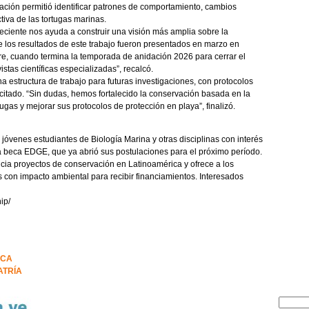
ación permitió identificar patrones de comportamiento, cambios
tiva de las tortugas marinas.
reciente nos ayuda a construir una visión más amplia sobre la
e los resultados de este trabajo fueron presentados en marzo en
re, cuando termina la temporada de anidación 2026 para cerrar el
stas científicas especializadas”, recalcó.
 estructura de trabajo para futuras investigaciones, con protocolos
itado. “Sin dudas, hemos fortalecido la conservación basada en la
ugas y mejorar sus protocolos de protección en playa”, finalizó.
a jóvenes estudiantes de Biología Marina y otras disciplinas con interés
a beca EDGE, que ya abrió sus postulaciones para el próximo período.
ancia proyectos de conservación en Latinoamérica y ofrece a los
 con impacto ambiental para recibir financiamientos. Interesados
ip/
ICA
ATRÍA