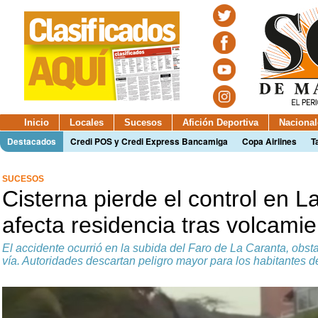
Inicio
Locales
Sucesos
Afición Deportiva
Nacional
Destacados
Credi POS y Credi Express Bancamiga
Copa Airlines
T
SUCESOS
Cisterna pierde el control en L
afecta residencia tras volcamie
El accidente ocurrió en la subida del Faro de La Caranta, obs
vía. Autoridades descartan peligro mayor para los habitantes de