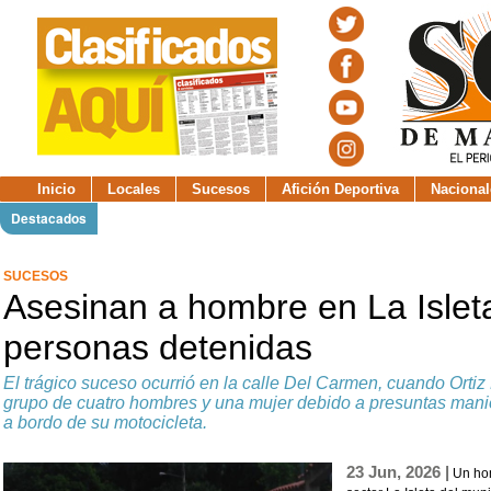
Inicio
Locales
Sucesos
Afición Deportiva
Nacional
Destacados
SUCESOS
Asesinan a hombre en La Islet
personas detenidas
El trágico suceso ocurrió en la calle Del Carmen, cuando Ortiz
grupo de cuatro hombres y una mujer debido a presuntas mani
a bordo de su motocicleta.
23 Jun, 2026 |
Un hom