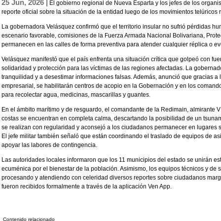
25 Jun, 2026 |
El gobierno regional de Nueva Esparta y los jefes de los organ
reporte oficial sobre la situación de la entidad luego de los movimientos telúricos 
La gobernadora Velásquez confirmó que el territorio insular no sufrió pérdidas h
escenario favorable, comisiones de la Fuerza Armada Nacional Bolivariana, Protec
permanecen en las calles de forma preventiva para atender cualquier réplica o ev
Velásquez manifestó que el país enfrenta una situación crítica que golpeó con fuer
solidaridad y protección para las víctimas de las regiones afectadas. La gobernado
tranquilidad y a desestimar informaciones falsas. Además, anunció que gracias a 
empresarial, se habilitarán centros de acopio en la Gobernación y en los comand
para recolectar agua, medicinas, mascarillas y guantes.
En el ámbito marítimo y de resguardo, el comandante de la Redimain, almirante Víct
costas se encuentran en completa calma, descartando la posibilidad de un tsunami.
se realizan con regularidad y aconsejó a los ciudadanos permanecer en lugares se
El jefe militar también señaló que están coordinando el traslado de equipos de asi
apoyar las labores de contingencia.
Las autoridades locales informaron que los 11 municipios del estado se unirán e
ecuménica por el bienestar de la población. Asimismo, los equipos técnicos y de
procesando y atendiendo con celeridad diversos reportes sobre ciudadanos marg
fueron recibidos formalmente a través de la aplicación Ven App.
Contenido relacionado