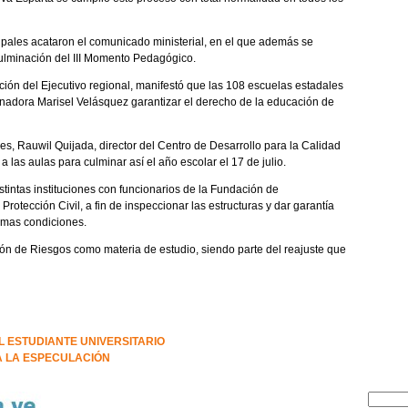
ipales acataron el comunicado ministerial, en el que además se
 culminación del III Momento Pedagógico.
ión del Ejecutivo regional, manifestó que las 108 escuelas estadales
rnadora Marisel Velásquez garantizar el derecho de la educación de
es, Rauwil Quijada, director del Centro de Desarrollo para la Calidad
 las aulas para culminar así el año escolar el 17 de julio.
stintas instituciones con funcionarios de la Fundación de
rotección Civil, a fin de inspeccionar las estructuras y dar garantía
imas condiciones.
ón de Riesgos como materia de estudio, siendo parte del reajuste que
L ESTUDIANTE UNIVERSITARIO
A LA ESPECULACIÓN