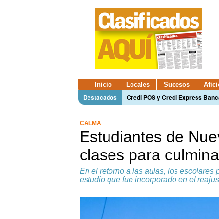
Inicio
Locales
Sucesos
Afic
Destacados
Credi POS y Credi Express Ban
CALMA
Estudiantes de Nue
clases para culmin
En el retorno a las aulas, los escolares
estudio que fue incorporado en el reajus