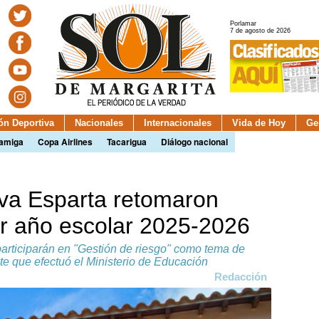
Porlamar
7 de agosto de 2026
ión Deportiva
Nacionales
Internacionales
Vida de Hoy
Ge
camiga
Copa Airlines
Tacarigua
Diálogo nacional
va Esparta retomaron
ar año escolar 2025-2026
 participarán en "Gestión de riesgo" como tema de
te que efectuó el Ministerio de Educación
Redacción