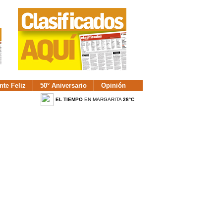
nte Feliz
50° Aniversario
Opinión
EL TIEMPO
EN MARGARITA
28°C