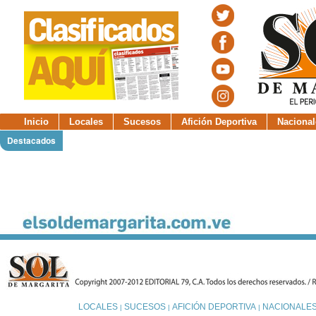
Inicio
Locales
Sucesos
Afición Deportiva
Nacional
Destacados
LOCALES
SUCESOS
AFICIÓN DEPORTIVA
NACIONALE
|
|
|