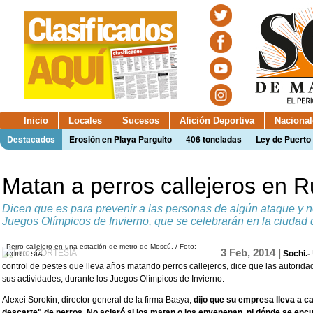
Inicio
Locales
Sucesos
Afición Deportiva
Nacional
Destacados
Erosión en Playa Parguito
406 toneladas
Ley de Puerto 
Matan a perros callejeros en R
Dicen que es para prevenir a las personas de algún ataque y n
Juegos Olímpicos de Invierno, que se celebrarán en la ciudad 
Perro callejero en una estación de metro de Moscú. / Foto:
3 Feb, 2014 |
Sochi.-
CORTESÍA
control de pestes que lleva años matando perros callejeros, dice que las autorid
sus actividades, durante los Juegos Olímpicos de Invierno.
Alexei Sorokin, director general de la firma Basya,
dijo que su empresa lleva a c
descarte" de perros. No aclaró si los matan o los envenenan, ni dónde se enc