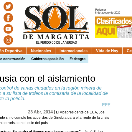
Porlamar
8 de agosto de 2026
ión Deportiva
Nacionales
Internacionales
Vida de Hoy
Ge
de construcción
Gobierno oposición
Fedeagro
sia con el aislamiento
control de varias ciudades en la región minera de
a su lista de trofeos la comisaría de la localidad de
e la policía.
EFE
23 Abr, 2014 |
El vicepresidente de EUA, Joe
to si no cumple los acuerdos de Ginebra para el arreglo de la crisis
terrorista en el este del país.
actuar. Se acaba el tiempo para lograr avances",
afirmó Biden