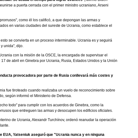
unirse a puerta cerrada con el primer ministro ucraniano, Arseni
prorrusos", como él los calificó, a que depongan las armas y
pados en varias ciudades del sureste de Ucrania, como establece el
e esto se convierta en un proceso interminable. Ucrania es y seguirá
 unida", dijo.
Ucrania con la misión de la OSCE, la encargada de supervisar el
17 de abril en Ginebra por Ucrania, Rusia, Estados Unidos y la Unión
onducta provocadora por parte de Rusia conllevará más costes y
ia fue tiroteado cuando realizaba un vuelo de reconocimiento sobre
do, según informó el Ministerio de Defensa.
echo todo" para cumplir con los acuerdos de Ginebra, como la
rrusos que entreguen las armas y desocupen los edificios oficiales.
interino de Ucrania, Alexandr Turchínov, ordenó reanudar la operación
lante.
e de EUA, Yatseniuk aseguró que "Ucrania nunca y en ninguna