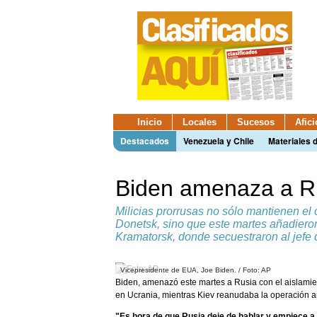
Inicio
Locales
Sucesos
Afic
Destacados
Venezuela y Chile
Materiales 
Biden amenaza a Ru
Milicias prorrusas no sólo mantienen el 
Donetsk, sino que este martes añadieron 
Kramatorsk, donde secuestraron al jefe d
Vicepresidente de EUA, Joe Biden. / Foto: AP
Biden, amenazó este martes a Rusia con el aislamien
en Ucrania, mientras Kiev reanudaba la operación anti
"Es hora de que Rusia deje de hablar y empiece a 