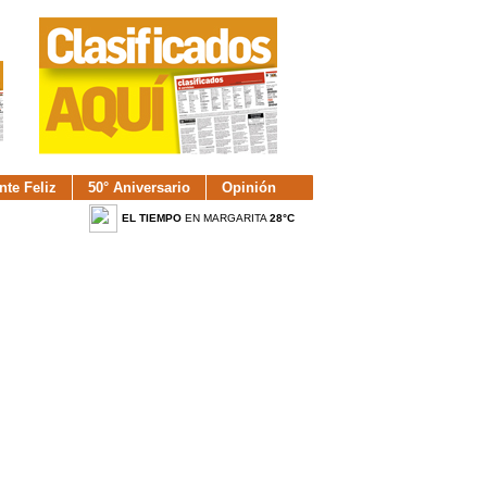
nte Feliz
50° Aniversario
Opinión
EL TIEMPO
EN MARGARITA
28°C