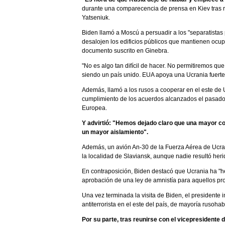
durante una comparecencia de prensa en Kiev tras re
Yatseniuk.
Biden llamó a Moscú a persuadir a los "separatistas 
desalojen los edificios públicos que mantienen ocu
documento suscrito en Ginebra.
"No es algo tan difícil de hacer. No permitiremos qu
siendo un país unido. EUA apoya una Ucrania fuerte y
Además, llamó a los rusos a cooperar en el este de 
cumplimiento de los acuerdos alcanzados el pasado 
Europea.
Y advirtió: "Hemos dejado claro que una mayor c
un mayor aislamiento".
Además, un avión An-30 de la Fuerza Aérea de Ucran
la localidad de Slaviansk, aunque nadie resultó heri
En contraposición, Biden destacó que Ucrania ha "h
aprobación de una ley de amnistía para aquellos pro
Una vez terminada la visita de Biden, el presidente 
antiterrorista en el este del país, de mayoría rusohab
Por su parte, tras reunirse con el vicepresident