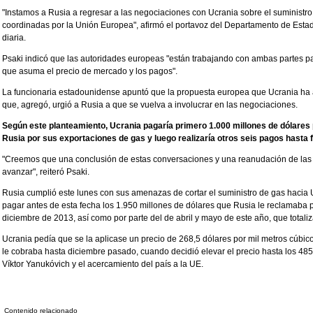
"Instamos a Rusia a regresar a las negociaciones con Ucrania sobre el suministro
coordinadas por la Unión Europea", afirmó el portavoz del Departamento de Estad
diaria.
Psaki indicó que las autoridades europeas "están trabajando con ambas partes p
que asuma el precio de mercado y los pagos".
La funcionaria estadounidense apuntó que la propuesta europea que Ucrania ha a
que, agregó, urgió a Rusia a que se vuelva a involucrar en las negociaciones.
Según este planteamiento, Ucrania pagaría primero 1.000 millones de dólares 
Rusia por sus exportaciones de gas y luego realizaría otros seis pagos hasta f
"Creemos que una conclusión de estas conversaciones y una reanudación de las
avanzar", reiteró Psaki.
Rusia cumplió este lunes con sus amenazas de cortar el suministro de gas hacia
pagar antes de esta fecha los 1.950 millones de dólares que Rusia le reclamaba p
diciembre de 2013, así como por parte del de abril y mayo de este año, que totali
Ucrania pedía que se la aplicase un precio de 268,5 dólares por mil metros cúbic
le cobraba hasta diciembre pasado, cuando decidió elevar el precio hasta los 485
Víktor Yanukóvich y el acercamiento del país a la UE.
Contenido relacionado