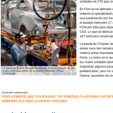
unidades de 370 que co
En Ford se ha aplicado 
estipula la operativida
una paralización por lo
el pasado miércoles 17
F250 por días para deja
CKD. Lo que se fabricará
187 vehículos comercial
La planta de Chrysler d
desde hace tres semanas
materia prima importada
Forza. Lo único en lo q
las cuatro unidades pil
instalando algunos par
Lo único en lo que se está trabajando es en el armado de las
cuatro unidades piloto de la Grand Cherokee. / Foto:
prefabricadas, pero no 
CORTESÍA
Ospina, secretario de re
Contenido relacionado
FORD ADVIERTE QUE "VOLATILIDAD" DE VENEZUELA LASTRARÁ SUS RES
GOBIERNO ALCANZÓ ACUERDO CON FORD