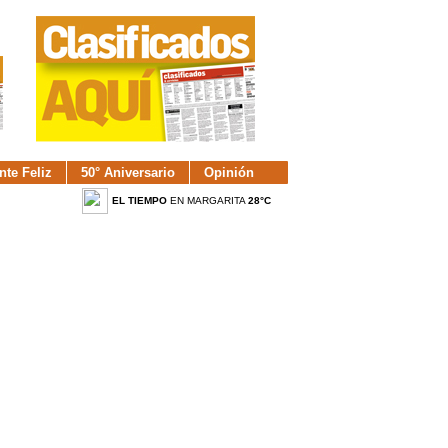
nte Feliz
50° Aniversario
Opinión
EL TIEMPO
EN MARGARITA
28°C