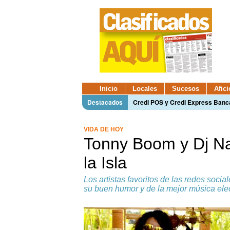
Inicio
Locales
Sucesos
Afic
Destacados
Credi POS y Credi Express Ban
VIDA DE HOY
Tonny Boom y Dj Na
la Isla
Los artistas favoritos de las redes socia
su buen humor y de la mejor música ele