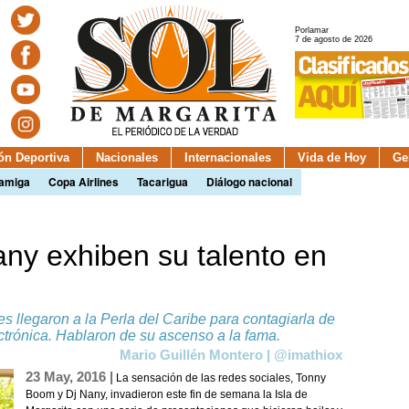
Porlamar
7 de agosto de 2026
ión Deportiva
Nacionales
Internacionales
Vida de Hoy
Ge
camiga
Copa Airlines
Tacarigua
Diálogo nacional
ny exhiben su talento en
les llegaron a la Perla del Caribe para contagiarla de
ctrónica. Hablaron de su ascenso a la fama.
Mario Guillén Montero | @imathiox
23 May, 2016 |
La sensación de las redes sociales, Tonny
Boom y Dj Nany, invadieron este fin de semana la Isla de