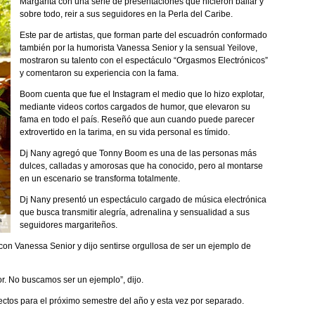
Margarita con una serie de presentaciones que hicieron bailar y
sobre todo, reir a sus seguidores en la Perla del Caribe.
Este par de artistas, que forman parte del escuadrón conformado
también por la humorista Vanessa Senior y la sensual Yeilove,
mostraron su talento con el espectáculo “Orgasmos Electrónicos”
y comentaron su experiencia con la fama.
Boom cuenta que fue el Instagram el medio que lo hizo explotar,
mediante videos cortos cargados de humor, que elevaron su
fama en todo el país. Reseñó que aun cuando puede parecer
extrovertido en la tarima, en su vida personal es tímido.
Dj Nany agregó que Tonny Boom es una de las personas más
dulces, calladas y amorosas que ha conocido, pero al montarse
en un escenario se transforma totalmente.
Dj Nany presentó un espectáculo cargado de música electrónica
que busca transmitir alegría, adrenalina y sensualidad a sus
a
seguidores margariteños.
 con Vanessa Senior y dijo sentirse orgullosa de ser un ejemplo de
or. No buscamos ser un ejemplo”, dijo.
tos para el próximo semestre del año y esta vez por separado.