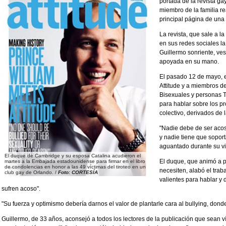
portada de la revista gay
miembro de la familia re
principal página de una
La revista, que sale a la
en sus redes sociales la
Guillermo sonriente, ves
apoyada en su mano.
El pasado 12 de mayo, el 
Attitude y a miembros 
Bisexuales y personas T
para hablar sobre los 
colectivo, derivados de 
"Nadie debe de ser acos
y nadie tiene que sopor
aguantado durante su vi
El duque de Cambridge y su esposa Catalina acudieron el
El duque, que animó a p
martes a la Embajada estadounidense para firmar en el libro
de condolencias en honor a las 49 víctimas del tiroteo en un
necesiten, alabó el trab
club gay de Orlando. /
Foto: CORTESÍA
valientes para hablar y
sufren acoso".
"Su fuerza y optimismo debería darnos el valor de plantarle cara al bullying, don
Guillermo, de 33 años, aconsejó a todos los lectores de la publicación que sean ví