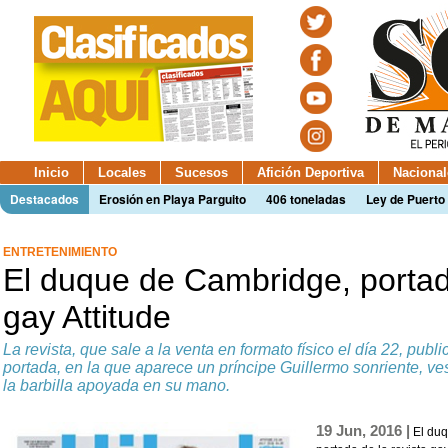
Inicio
Locales
Sucesos
Afición Deportiva
Nacional
Destacados
Erosión en Playa Parguito
406 toneladas
Ley de Puerto 
ENTRETENIMIENTO
El duque de Cambridge, portada
gay Attitude
La revista, que sale a la venta en formato físico el día 22, publ
portada, en la que aparece un príncipe Guillermo sonriente, v
la barbilla apoyada en su mano.
19 Jun, 2016 |
El duq