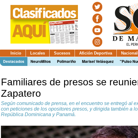
Inicio
Locales
Sucesos
Afición Deportiva
Nacional
Destacados
NeuroMitos
Polimariño
Marisel Velásquez
"Pulso Nu
Familiares de presos se reuni
Zapatero
Según comunicado de prensa, en el encuentro se entregó al e
con peticiones de los opositores presos, y dirigida también a 
República Dominicana y Panamá.