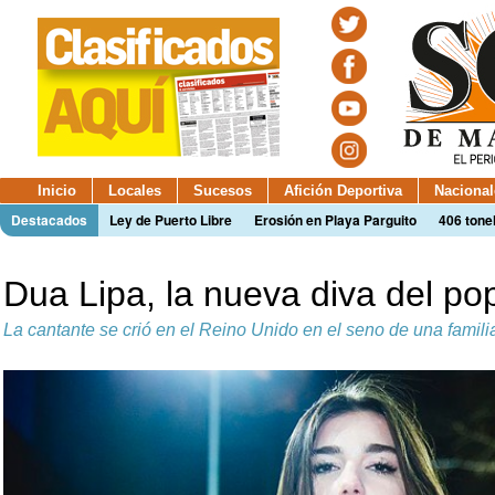
Inicio
Locales
Sucesos
Afición Deportiva
Nacional
Destacados
Ley de Puerto Libre
Erosión en Playa Parguito
406 tone
Dua Lipa, la nueva diva del po
La cantante se crió en el Reino Unido en el seno de una famili