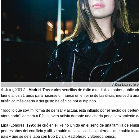
A Dua Lipa se le 
4 Jun, 2017 |
Madrid.
Tras varios sencillos de éxito mundial sin haber publicad
fuerte a los 21 años para hacerse un hueco en el reino de las divas, merced a u
británico más osado y del gusto balcánico por el hip hop.
“Todo lo que soy, mi forma de pensar y actuar, está influido por el hecho de perte
afortunada”, declara a Efe la joven artista durante una charla por el lanzamiento 
Lipa (Londres, 1995) se crió en el Reino Unido en el seno de una familia de em
peores años del conflicto y allí se nutrió de las escuchas paternas, que había t
país y que se deleitaba con Bob Dylan, Radiohead y Stereophonics.