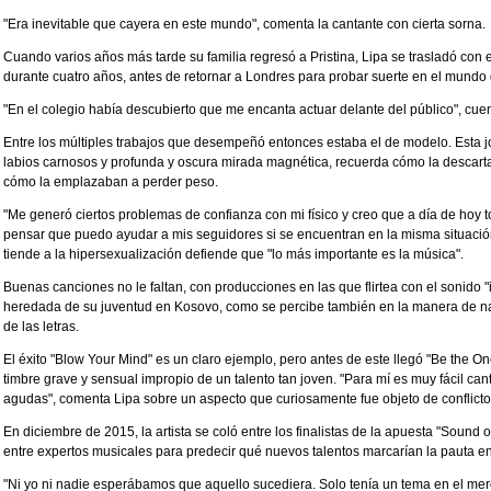
"Era inevitable que cayera en este mundo", comenta la cantante con cierta sorna.
Cuando varios años más tarde su familia regresó a Pristina, Lipa se trasladó con el
durante cuatro años, antes de retornar a Londres para probar suerte en el mundo 
"En el colegio había descubierto que me encanta actuar delante del público", cuen
Entre los múltiples trabajos que desempeñó entonces estaba el de modelo. Esta jo
labios carnosos y profunda y oscura mirada magnética, recuerda cómo la descarta
cómo la emplazaban a perder peso.
"Me generó ciertos problemas de confianza con mi físico y creo que a día de hoy to
pensar que puedo ayudar a mis seguidores si se encuentran en la misma situación
tiende a la hipersexualización defiende que "lo más importante es la música".
Buenas canciones no le faltan, con producciones en las que flirtea con el sonido "in
heredada de su juventud en Kosovo, como se percibe también en la manera de narr
de las letras.
El éxito "Blow Your Mind" es un claro ejemplo, pero antes de este llegó "Be the O
timbre grave y sensual impropio de un talento tan joven. "Para mí es muy fácil can
agudas", comenta Lipa sobre un aspecto que curiosamente fue objeto de conflicto
En diciembre de 2015, la artista se coló entre los finalistas de la apuesta "Soun
entre expertos musicales para predecir qué nuevos talentos marcarían la pauta en
"Ni yo ni nadie esperábamos que aquello sucediera. Solo tenía un tema en el me