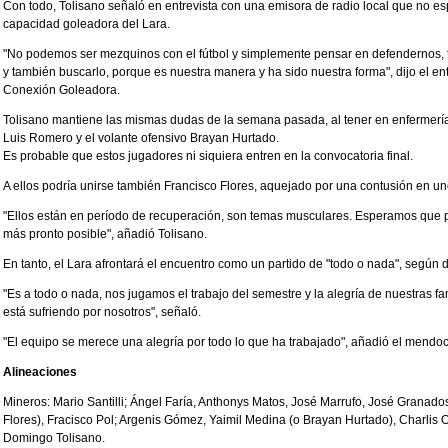
Con todo, Tolisano señaló en entrevista con una emisora de radio local que no esp
capacidad goleadora del Lara.
"No podemos ser mezquinos con el fútbol y simplemente pensar en defendernos, 
y también buscarlo, porque es nuestra manera y ha sido nuestra forma", dijo el e
Conexión Goleadora.
Tolisano mantiene las mismas dudas de la semana pasada, al tener en enfermería
Luis Romero y el volante ofensivo Brayan Hurtado.
Es probable que estos jugadores ni siquiera entren en la convocatoria final.
A ellos podría unirse también Francisco Flores, aquejado por una contusión en uno
"Ellos están en período de recuperación, son temas musculares. Esperamos que
más pronto posible", añadió Tolisano.
En tanto, el Lara afrontará el encuentro como un partido de "todo o nada", según 
"Es a todo o nada, nos jugamos el trabajo del semestre y la alegría de nuestras fa
está sufriendo por nosotros", señaló.
"El equipo se merece una alegría por todo lo que ha trabajado", añadió el mendoc
Alineaciones
Mineros: Mario Santilli; Ángel Faría, Anthonys Matos, José Marrufo, José Granad
Flores), Fracisco Pol; Argenis Gómez, Yaimil Medina (o Brayan Hurtado), Charlis O
Domingo Tolisano.