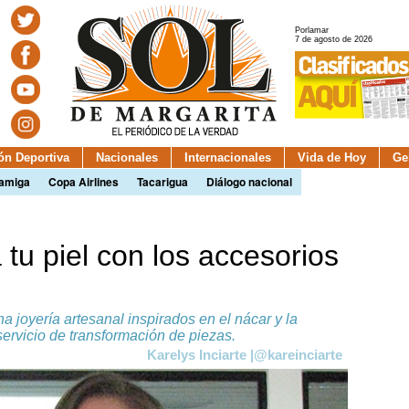
Porlamar
7 de agosto de 2026
ión Deportiva
Nacionales
Internacionales
Vida de Hoy
Ge
camiga
Copa Airlines
Tacarigua
Diálogo nacional
 tu piel con los accesorios
 joyería artesanal inspirados en el nácar y la
servicio de transformación de piezas.
Karelys Inciarte |@kareinciarte