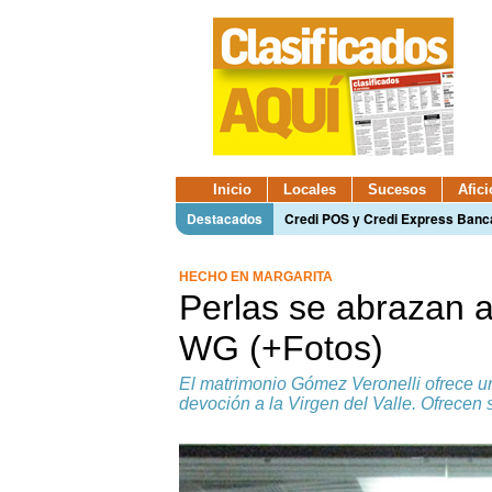
Inicio
Locales
Sucesos
Afic
Destacados
Credi POS y Credi Express Ban
HECHO EN MARGARITA
Perlas se abrazan a
WG (+Fotos)
El matrimonio Gómez Veronelli ofrece una
devoción a la Virgen del Valle. Ofrecen 