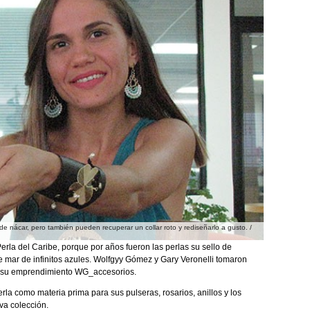
 de nácar, pero también pueden recuperar un collar roto y rediseñarlo a gusto. /
erla del Caribe, porque por años fueron las perlas su sello de
te mar de infinitos azules. Wolfgyy Gómez y Gary Veronelli tomaron
de su emprendimiento WG_accesorios.
erla como materia prima para sus pulseras, rosarios, anillos y los
va colección.