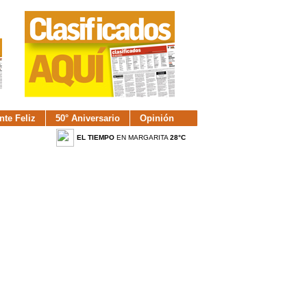
nte Feliz
50° Aniversario
Opinión
EL TIEMPO
EN MARGARITA
28°C