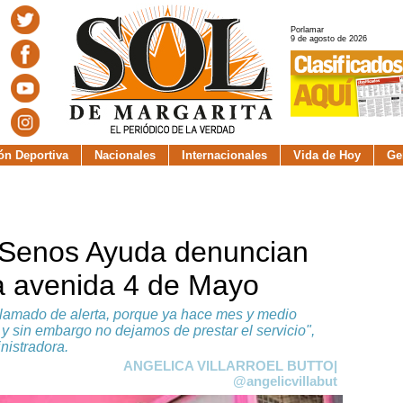
Porlamar
9 de agosto de 2026
ión Deportiva
Nacionales
Internacionales
Vida de Hoy
Ge
 Senos Ayuda denuncian
la avenida 4 de Mayo
 llamado de alerta, porque ya hace mes y medio
 y sin embargo no dejamos de prestar el servicio",
nistradora.
ANGELICA VILLARROEL BUTTO|
@angelicvillabut