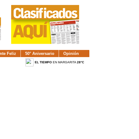
nte Feliz
50° Aniversario
Opinión
EL TIEMPO
EN MARGARITA
28°C