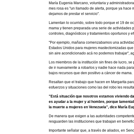
María Eugenia Marcano, voluntaria y administradora 
mes rosa es "un llamado de alerta, porque ya hace 
dejamos de prestar el servicio".
Lamentan lo ocurrido, sobre todo porque el 19 de oct
mama y tienen preparada una serie de actividades 
controles, diagnósticos y tratamientos oportunos y ef
"Por ejemplo, mañana comenzabamos una actividad,
Estados Unidos para mujeres mastectomizadas que te
sin aire acondicionado acá no podemos trabajar", a
Los miembros de la institución sin fines de lucro, 
de ir nuevamente a robarlos y nadie hace nada para
bajos recursos que den positivo a cáncer de mama.
Resaltan que el trabajo que hacen en Margarita par
esfuerzos y situaciones como las del robo les resulta
"Está situación que nosotros estamos viviendo da
es ayudar a la mujer y al hombre, porque lament
la muerte a mujeres en Venezuela", dice María Eu
De manera que exigen a las autoridades competente
resguarden las instituciones que trabajan en benefici
Importante señalar que, a través de aliados, en Sen