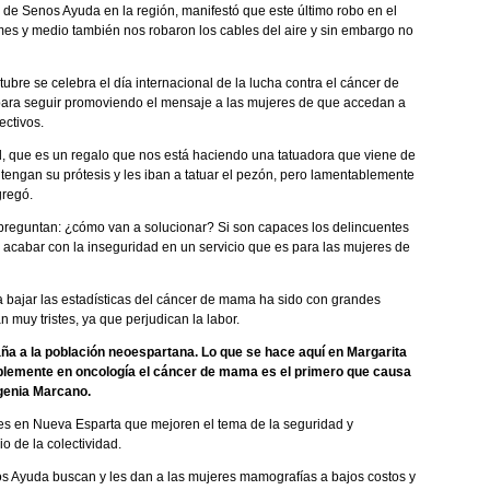
de Senos Ayuda en la región, manifestó que este último robo en el
mes y medio también nos robaron los cables del aire y sin embargo no
ubre se celebra el día internacional de la lucha contra el cáncer de
para seguir promoviendo el mensaje a las mujeres de que accedan a
ectivos.
 que es un regalo que nos está haciendo una tatuadora que viene de
ngan su prótesis y les iban a tatuar el pezón, pero lamentablemente
gregó.
se preguntan: ¿cómo van a solucionar? Si son capaces los delincuentes
 acabar con la inseguridad en un servicio que es para las mujeres de
a bajar las estadísticas del cáncer de mama ha sido con grandes
n muy tristes, ya que perjudican la labor.
ña a la población neoespartana. Lo que se hace aquí en Margarita
ablemente en oncología el cáncer de mama es el primero que causa
genia Marcano.
s en Nueva Esparta que mejoren el tema de la seguridad y
o de la colectividad.
os Ayuda buscan y les dan a las mujeres mamografías a bajos costos y