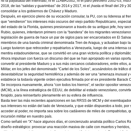
Ni la payasada del interinato, ni el 11ABR2002, ni el paro petrolero 2002-03, mu
2018, de las “salidas y guarimbas” de 2014 y 2017, ni el ¡hasta el final! del 29 y 3
consolidar a los gobiernos de Chávez y Maduro.
Después, en ejercicio pleno de su vocación consular, la PU, con su lideresa al fren
que “vendieron” los intereses más oscuros del viejo partido Republicano, especi
del estado de la Florida, quienes presionaron a través de su antiguo jefe, hoy sec
Rubio, quienes, intentaron primero con la “bandera” de los migrantes venezolanos,
legislación de guerra de hace un par de siglos para ser encarcelados en El Salva
miembros de una banda criminal denominada Tren de Aragua, y actuaban bajo la
Luego tuvieron que retroceder y repatriarlos a Venezuela, luego de una intensa 
mentira estadounidense, que se convirtió en una gran victoria política y diplomát
Ahora impulsan con fuerza un discurso del que se han apropiado en varias oportu
convertir al presidente Maduro y a sus más cercanos colaboradores, entre ellos, al 
Militar, en los jefes del denominado “Cartel de los Soles”, acusándolos de tráfico d
desestabilizar la seguridad hemisférica y además de ser una “amenaza inusual y e
establece la todavía vigente orden ejecutiva firmada por el ex presidente Barac
Se incorpora nuevamente, ahora “con todos los hierros”, el sector opositor vene
(MCM), a la línea estratégica de EEUU, de debilitar al estado venezolano, convir
forajido, para reinsertarlo plenamente en su esfera de influencia.
Basta leer las más recientes apariciones en las RRSS de MCM y del exembajador
sus intereses no están del lado de Venezuela, y que están dispuestos a todo, por 
acceder al poder, no importa sea sobre los cadáveres de miles de compatriotas, q
incursión militar en nuestro país.
Como señaló en “X” hace algunos días, el concienzudo analista político Carlos R
diseño estratégico: provocar una reacción masiva de calle con muertos y heridos