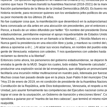
repetirse”. La oposición agrupada en la Plataforma Unitaria (PU), conducida por la
camino que hace 79 meses transitó la Asamblea Nacional (2016-2021) de la mano
fracción parlamentaria de la Mesa de la Unidad Democrática (MUD). Es bueno re
historia reciente, para reconocer quienes son los verdaderos jefes políticos de un
su peor momento de los últimos 26 años.
No fue cualquier cosa que, la manifestación que desembocó en la autoproclamac
fuera convocada un día antes en una alocución sin precedentes, por el entonces
Pence, a través de un video difundido por twitter: “En nombre del presidente Don
estadounidense, permítanme expresar el apoyo inquebrantable de Estados Unidos
Venezuela, levanta sus voces en un llamado a la libertad (…) Nicolás Maduro es un
Nunca ganó la presidencia en una elección libre y justa, y mantuvo su control de
atreva a oponerse a él (…) Al alzar sus voces mañana, en nombre del pueblo est
gente de Venezuela: estamos con ustedes. Y nos quedaremos con ustedes hasta q
reclamen su derecho a la libertad”.
Entonces como ahora, los personeros del gobierno estadounidense, se dejaron llev
enviaba la gente de la MUD. Según los cuales, todo estaba “fríamente calculado”
producirse una explosión social de tal envergadura, que obligaría un pronunciami
facilitaría una incursión militar multinacional en nuestro país, lidereada por fuer
Muchas cosas han pasado desde que en la plaza Juan Pablo II del municipio Cha
“Hoy 23 de enero de 2019, en mi condición de presidente de la Asamblea Nacional
Constitución de la República, ante Dios todopoderoso, Venezuela, el respeto a m
Unidad, juro asumir formalmente las competencias del Ejecutivo nacional como 
lograr el cese de la usurpación, un Gobierno de transición y elecciones libres”. C
opositora a guiarse por el “mantra de las tres cabezas”, que terminó el mismo núm
realpolitik.