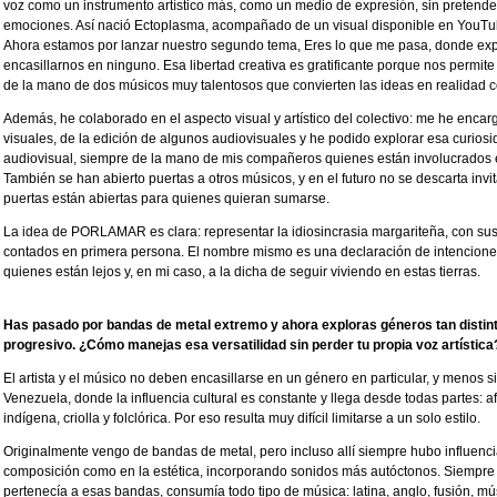
voz como un instrumento artístico más, como un medio de expresión, sin pretender
emociones. Así nació Ectoplasma, acompañado de un visual disponible en YouTube
Ahora estamos por lanzar nuestro segundo tema, Eres lo que me pasa, donde exp
encasillarnos en ninguno. Esa libertad creativa es gratificante porque nos permit
de la mano de dos músicos muy talentosos que convierten las ideas en realidad co
Además, he colaborado en el aspecto visual y artístico del colectivo: me he encar
visuales, de la edición de algunos audiovisuales y he podido explorar esa curios
audiovisual, siempre de la mano de mis compañeros quienes están involucrados e
También se han abierto puertas a otros músicos, y en el futuro no se descarta invi
puertas están abiertas para quienes quieran sumarse.
La idea de PORLAMAR es clara: representar la idiosincrasia margariteña, con sus
contados en primera persona. El nombre mismo es una declaración de intencione
quienes están lejos y, en mi caso, a la dicha de seguir viviendo en estas tierras.
Has pasado por bandas de metal extremo y ahora exploras géneros tan distintos
progresivo. ¿Cómo manejas esa versatilidad sin perder tu propia voz artística
El artista y el músico no deben encasillarse en un género en particular, y menos s
Venezuela, donde la influencia cultural es constante y llega desde todas partes: 
indígena, criolla y folclórica. Por eso resulta muy difícil limitarse a un solo estilo.
Originalmente vengo de bandas de metal, pero incluso allí siempre hubo influencia
composición como en la estética, incorporando sonidos más autóctonos. Siempre
pertenecía a esas bandas, consumía todo tipo de música: latina, anglo, fusión, mús