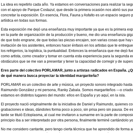
La idea es repetirlo cada año. Ya estamos en conversaciones para realizar la s
con el apoyo de Parque Costazul, que desde la primera ocasión nos abrió sus puerta
concretar la exposición. En esencia, Flora, Fauna y Asfalto es un espacio seguro p
artística en todas sus formas.
Esta exposición me dejó una enseñanza muy importante ya que es la primera expo
en la parte de organización de la producción y bueno, me dio una enseñanza gig
de que todo engrane, de que todas las piezas encajen, son varias cosas que hay 
invitación de los asistentes, entonces hacer énfasis en los artistas que te entregu
los refrigerios, la logística, la puntualidad. Entonces la enseñanza que me dejó f
como artista, como creador y tomar en cuenta esta experiencia para la segunda e
obstáculos que se me van a presentar y tener la capacidad de corregir y de superar
Eres parte del colectivo PORLAMAR, junto a artistas radicados en España. ¿Qu
de qué manera busca proyectar la identidad margariteña?
PORLAMAR es un colectivo de arte y música, un proyecto sonoro integrado hasta
Raimundo González y mi persona, Ranky Zabala. Somos margariteños —o criado
estamos en distintos lugares del mundo: ellos en España y yo aquí, en la isla.
El proyecto nació originalmente de la iniciativa de Daniel y Raimundo, quienes c
grabaciones e ideas, dándoles forma poco a poco, sin prisa pero sin pausa. De es
tarde se tituló Ectoplasma, al cual me invitaron a sumarme en la parte de composic
principio iba a ser interpretado por otra persona, finalmente terminé cantándolo yo
No me considero cantante, pero tengo cierta técnica que he aprendido de forma au