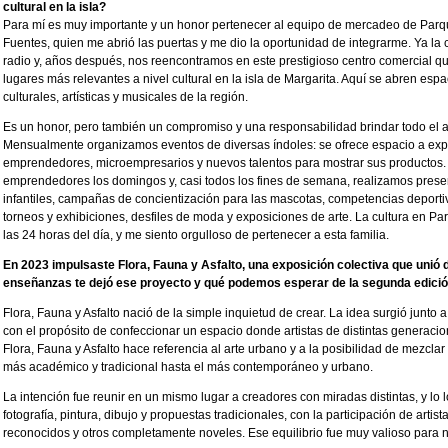
cultural en la isla?
Para mí es muy importante y un honor pertenecer al equipo de mercadeo de Parq
Fuentes, quien me abrió las puertas y me dio la oportunidad de integrarme. Ya la
radio y, años después, nos reencontramos en este prestigioso centro comercial qu
lugares más relevantes a nivel cultural en la isla de Margarita. Aquí se abren esp
culturales, artísticas y musicales de la región.
Es un honor, pero también un compromiso y una responsabilidad brindar todo el 
Mensualmente organizamos eventos de diversas índoles: se ofrece espacio a expo
emprendedores, microempresarios y nuevos talentos para mostrar sus productos.
emprendedores los domingos y, casi todos los fines de semana, realizamos prese
infantiles, campañas de concientización para las mascotas, competencias deporti
torneos y exhibiciones, desfiles de moda y exposiciones de arte. La cultura en Par
las 24 horas del día, y me siento orgulloso de pertenecer a esta familia.
En 2023 impulsaste Flora, Fauna y Asfalto, una exposición colectiva que unió d
enseñanzas te dejó ese proyecto y qué podemos esperar de la segunda edici
Flora, Fauna y Asfalto nació de la simple inquietud de crear. La idea surgió junto a 
con el propósito de confeccionar un espacio donde artistas de distintas generaci
Flora, Fauna y Asfalto hace referencia al arte urbano y a la posibilidad de mezclar 
más académico y tradicional hasta el más contemporáneo y urbano.
La intención fue reunir en un mismo lugar a creadores con miradas distintas, y lo lo
fotografía, pintura, dibujo y propuestas tradicionales, con la participación de artist
reconocidos y otros completamente noveles. Ese equilibrio fue muy valioso para n