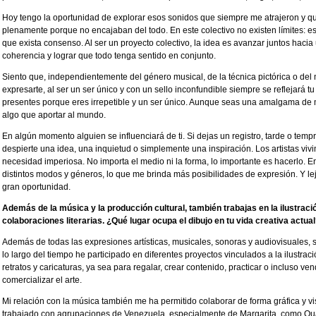
Hoy tengo la oportunidad de explorar esos sonidos que siempre me atrajeron y qu
plenamente porque no encajaban del todo. En este colectivo no existen límites: e
que exista consenso. Al ser un proyecto colectivo, la idea es avanzar juntos haci
coherencia y lograr que todo tenga sentido en conjunto.
Siento que, independientemente del género musical, de la técnica pictórica o del m
expresarte, al ser un ser único y con un sello inconfundible siempre se reflejará t
presentes porque eres irrepetible y un ser único. Aunque seas una amalgama de 
algo que aportar al mundo.
En algún momento alguien se influenciará de ti. Si dejas un registro, tarde o temp
despierte una idea, una inquietud o simplemente una inspiración. Los artistas vivi
necesidad imperiosa. No importa el medio ni la forma, lo importante es hacerlo. En
distintos modos y géneros, lo que me brinda más posibilidades de expresión. Y le
gran oportunidad.
Además de la música y la producción cultural, también trabajas en la ilustraci
colaboraciones literarias. ¿Qué lugar ocupa el dibujo en tu vida creativa actua
Además de todas las expresiones artísticas, musicales, sonoras y audiovisuales, si
lo largo del tiempo he participado en diferentes proyectos vinculados a la ilustraci
retratos y caricaturas, ya sea para regalar, crear contenido, practicar o incluso ve
comercializar el arte.
Mi relación con la música también me ha permitido colaborar de forma gráfica y vi
trabajado con agrupaciones de Venezuela, especialmente de Margarita, como Qu