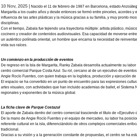
10 Nov, 2025 |
Nacido el 11 de febrero de 1987 en Barcelona, estado Anzoátegu
Margarita a los cuatro años y desde entonces se formó entre pinceles, acordes y 
influencia de las artes plásticas y la música gracias a su familia, y muy pronto mo
disciplinas.
Con el tiempo, Zabala fue tejiendo una trayectoria múltiple: artista plástico, músico,
cocinero y creador de contenidos audiovisuales. Esa capacidad de moverse entre 
un auténtico polímata oriental, un hombre que encarna la necesidad de reinventar
vista sus raíces.
Un comienzo en la producción de eventos
De regreso en la Isla de Margarita, Ranky Zabala desarrolla actualmente su labo
centro comercial Parque Costa Azul. Su rol, cercano al de un ejecutivo de eventos
Angie Rocío Fuentes, con quien trabaja en la logística, producción y ejecución de a
El espacio se ha convertido en un punto de encuentro para las expresiones cultur
artes visuales, con actividades que han incluido academias de ballet, el Sistema 
regionales y exponentes de la música global.
La ficha clave de Parque Costazul
El aporte de Zabala dentro del centro comercial trasciende el título de «Ejecutiv
De la mano de Angie Rocío Fuentes y el equipo de mercadeo, su labor ha posic
referente cultural en la isla, diferenciándolo de otros complejos comerciales enfo
tradicional.
Gracias a su visión y a la generación constante de propuestas, el centro se ha e