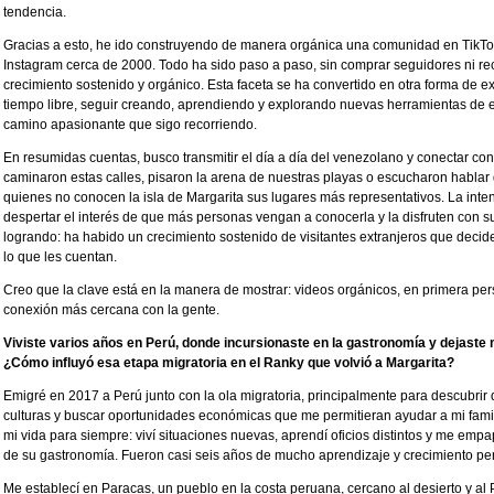
tendencia.
Gracias a esto, he ido construyendo de manera orgánica una comunidad en TikTo
Instagram cerca de 2000. Todo ha sido paso a paso, sin comprar seguidores ni rec
crecimiento sostenido y orgánico. Esta faceta se ha convertido en otra forma de 
tiempo libre, seguir creando, aprendiendo y explorando nuevas herramientas de e
camino apasionante que sigo recorriendo.
En resumidas cuentas, busco transmitir el día a día del venezolano y conectar con
caminaron estas calles, pisaron la arena de nuestras playas o escucharon hablar 
quienes no conocen la isla de Margarita sus lugares más representativos. La inten
despertar el interés de que más personas vengan a conocerla y la disfruten con su
logrando: ha habido un crecimiento sostenido de visitantes extranjeros que decid
lo que les cuentan.
Creo que la clave está en la manera de mostrar: videos orgánicos, en primera p
conexión más cercana con la gente.
Viviste varios años en Perú, donde incursionaste en la gastronomía y dejaste m
¿Cómo influyó esa etapa migratoria en el Ranky que volvió a Margarita?
Emigré en 2017 a Perú junto con la ola migratoria, principalmente para descubrir 
culturas y buscar oportunidades económicas que me permitieran ayudar a mi famil
mi vida para siempre: viví situaciones nuevas, aprendí oficios distintos y me emp
de su gastronomía. Fueron casi seis años de mucho aprendizaje y crecimiento pe
Me establecí en Paracas, un pueblo en la costa peruana, cercano al desierto y al