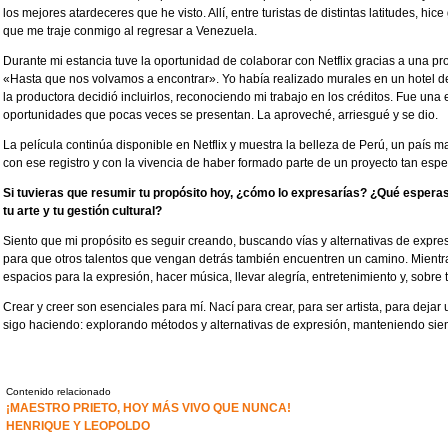
los mejores atardeceres que he visto. Allí, entre turistas de distintas latitudes, h
que me traje conmigo al regresar a Venezuela.
Durante mi estancia tuve la oportunidad de colaborar con Netflix gracias a una pr
«Hasta que nos volvamos a encontrar». Yo había realizado murales en un hotel 
la productora decidió incluirlos, reconociendo mi trabajo en los créditos. Fue una
oportunidades que pocas veces se presentan. La aproveché, arriesgué y se dio.
La película continúa disponible en Netflix y muestra la belleza de Perú, un país 
con ese registro y con la vivencia de haber formado parte de un proyecto tan espe
Si tuvieras que resumir tu propósito hoy, ¿cómo lo expresarías? ¿Qué espera
tu arte y tu gestión cultural?
Siento que mi propósito es seguir creando, buscando vías y alternativas de expres
para que otros talentos que vengan detrás también encuentren un camino. Mientra
espacios para la expresión, hacer música, llevar alegría, entretenimiento y, sobre to
Crear y creer son esenciales para mí. Nací para crear, para ser artista, para dejar 
sigo haciendo: explorando métodos y alternativas de expresión, manteniendo siem
Contenido relacionado
¡MAESTRO PRIETO, HOY MÁS VIVO QUE NUNCA!
HENRIQUE Y LEOPOLDO