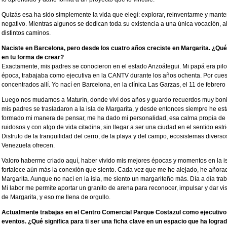
Quizás esa ha sido simplemente la vida que elegí: explorar, reinventarme y man
negativo. Mientras algunos se dedican toda su existencia a una única vocación, a
distintos caminos.
Naciste en Barcelona, pero desde los cuatro años creciste en Margarita. ¿Qué hu
en tu forma de crear?
Exactamente, mis padres se conocieron en el estado Anzoátegui. Mi papá era pi
época, trabajaba como ejecutiva en la CANTV durante los años ochenta. Por cue
concentrados allí. Yo nací en Barcelona, en la clínica Las Garzas, el 11 de febrero
Luego nos mudamos a Maturín, donde viví dos años y guardo recuerdos muy bonit
mis padres se trasladaron a la isla de Margarita, y desde entonces siempre he est
formado mi manera de pensar, me ha dado mi personalidad, esa calma propia de 
ruidosos y con algo de vida citadina, sin llegar a ser una ciudad en el sentido est
Disfruto de la tranquilidad del cerro, de la playa y del campo, ecosistemas divers
Venezuela ofrecen.
Valoro haberme criado aquí, haber vivido mis mejores épocas y momentos en la isl
fortalece aún más la conexión que siento. Cada vez que me he alejado, he añorad
Margarita. Aunque no nací en la isla, me siento un margariteño más. Día a día trab
Mi labor me permite aportar un granito de arena para reconocer, impulsar y dar vis
de Margarita, y eso me llena de orgullo.
Actualmente trabajas en el Centro Comercial Parque Costazul como ejecutiv
eventos. ¿Qué significa para ti ser una ficha clave en un espacio que ha logr