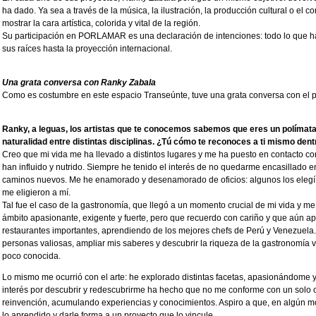
ha dado. Ya sea a través de la música, la ilustración, la producción cultural o el 
mostrar la cara artística, colorida y vital de la región.
Su participación en PORLAMAR es una declaración de intenciones: todo lo que ha
sus raíces hasta la proyección internacional.
Una grata conversa con Ranky Zabala
Como es costumbre en este espacio Transeúnte, tuve una grata conversa con el p
Ranky, a leguas, los artistas que te conocemos sabemos que eres un polímat
naturalidad entre distintas disciplinas. ¿Tú cómo te reconoces a ti mismo den
Creo que mi vida me ha llevado a distintos lugares y me ha puesto en contacto c
han influido y nutrido. Siempre he tenido el interés de no quedarme encasillado en
caminos nuevos. Me he enamorado y desenamorado de oficios: algunos los elegí p
me eligieron a mí.
Tal fue el caso de la gastronomía, que llegó a un momento crucial de mi vida y me
ámbito apasionante, exigente y fuerte, pero que recuerdo con cariño y que aún apl
restaurantes importantes, aprendiendo de los mejores chefs de Perú y Venezuela
personas valiosas, ampliar mis saberes y descubrir la riqueza de la gastronomía
poco conocida.
Lo mismo me ocurrió con el arte: he explorado distintas facetas, apasionándome y
interés por descubrir y redescubrirme ha hecho que no me conforme con un solo of
reinvención, acumulando experiencias y conocimientos. Aspiro a que, en algún m
lo aprendido y darle forma a un proyecto que lo vincule.