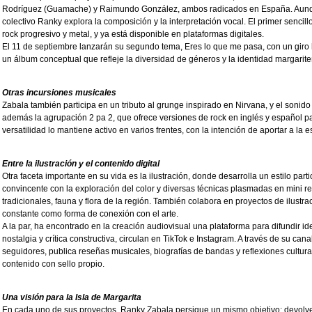
Rodríguez (Guamache) y Raimundo González, ambos radicados en España. Aunq
colectivo Ranky explora la composición y la interpretación vocal. El primer sencill
rock progresivo y metal, y ya está disponible en plataformas digitales.
El 11 de septiembre lanzarán su segundo tema, Eres lo que me pasa, con un giro h
un álbum conceptual que refleje la diversidad de géneros y la identidad margarite
Otras incursiones musicales
Zabala también participa en un tributo al grunge inspirado en Nirvana, y el sonido 
además la agrupación 2 pa 2, que ofrece versiones de rock en inglés y español par
versatilidad lo mantiene activo en varios frentes, con la intención de aportar a la 
Entre la ilustración y el contenido digital
Otra faceta importante en su vida es la ilustración, donde desarrolla un estilo part
convincente con la exploración del color y diversas técnicas plasmadas en mini re
tradicionales, fauna y flora de la región. También colabora en proyectos de ilustrac
constante como forma de conexión con el arte.
A la par, ha encontrado en la creación audiovisual una plataforma para difundir i
nostalgia y crítica constructiva, circulan en TikTok e Instagram. A través de su c
seguidores, publica reseñas musicales, biografías de bandas y reflexiones cultu
contenido con sello propio.
Una visión para la Isla de Margarita
En cada uno de sus proyectos, Ranky Zabala persigue un mismo objetivo: devolverl