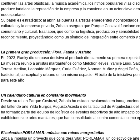
confluyen las artes plásticas, la música académica, los ritmos populares y las dis
produce fortalece la reputación de la empresa y la convierte en un actor clave den
neoespartano.
Su papel es estratégico: al abrir las puertas a artistas emergentes y consolidados,
culturales y la empresa privada, Zabala asegura que Parque Costazul funcione c
comunitario y cultural. Esa labor, que combina logística, producción y sensibilidad a
reconocimiento, proyectándolo como un símbolo de integración entre comercio y c
La primera gran producción: Flora, Fauna y Asfalto
En 2023, Ranky dio un paso decisivo al producir directamente su primera exposició
La muestra reunió a artistas margariteños como Melchor Reyes, Yamile Luigi, Sa
Teresa Medina, Leopoldo Márquez, Carla Guédez, Norman Muñoz y Ángel Peña, y b
tradicional, conceptual y urbano en un mismo espacio. El éxito de la iniciativa pe
para este año.
Un calendario cultural en constante movimiento
Desde su rol en Parque Costazul, Zabala ha estado involucrado en inauguracione
del taller de arte Yilda Burgos, Augusto Acosta o de la facultad de Arquitectura d
ha formado parte del equipo de logística de eventos deportivos de alto impacto c
exhibiciones de artes marciales, que han consolidado al centro comercial como epi
El colectivo PORLAMAR: música con raíces margariteñas
Zabala impulsa un proyecto que considera vital: PORLAMAR, un colectivo de arte