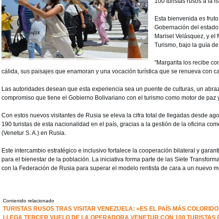
100 turistas rusos a la i
Esta bienvenida es fruto
Gobernación del estado
Marisel Velásquez, y el 
Turismo, bajo la guía de
"Margarita los recibe co
cálida, sus paisajes que enamoran y una vocación turística que se renueva con cad
Las autoridades desean que esta experiencia sea un puente de culturas, un abra
compromiso que tiene el Gobierno Bolivariano con el turismo como motor de paz y
Con estos nuevos visitantes de Rusia se eleva la cifra total de llegadas desde agos
190 turistas de esta nacionalidad en el país, gracias a la gestión de la oficina c
(Venetur S. A.) en Rusia.
Este intercambio estratégico e inclusivo fortalece la cooperación bilateral y garan
para el bienestar de la población. La iniciativa forma parte de las Siete Transfor
con la Federación de Rusia para superar el modelo rentista de cara a un nuevo m
Contenido relacionado
TURISTAS RUSOS TRAS VISITAR VENEZUELA: «ES EL PAÍS MÁS COLORID
LLEGA TERCER VUELO DE LA OPERADORA VENETUR CON 100 TURISTAS