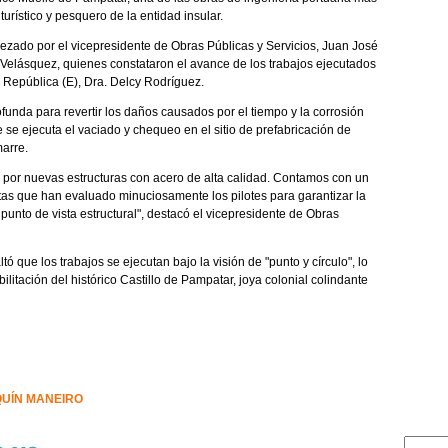
turístico y pesquero de la entidad insular.
ezado por el vicepresidente de Obras Públicas y Servicios, Juan José
 Velásquez, quienes constataron el avance de los trabajos ejecutados
a República (E), Dra. Delcy Rodríguez.
ofunda para revertir los daños causados por el tiempo y la corrosión
se ejecuta el vaciado y chequeo en el sitio de prefabricación de
marre.
 por nuevas estructuras con acero de alta calidad. Contamos con un
stas que han evaluado minuciosamente los pilotes para garantizar la
unto de vista estructural", destacó el vicepresidente de Obras
ó que los trabajos se ejecutan bajo la visión de "punto y círculo", lo
ilitación del histórico Castillo de Pampatar, joya colonial colindante
QUÍN MANEIRO