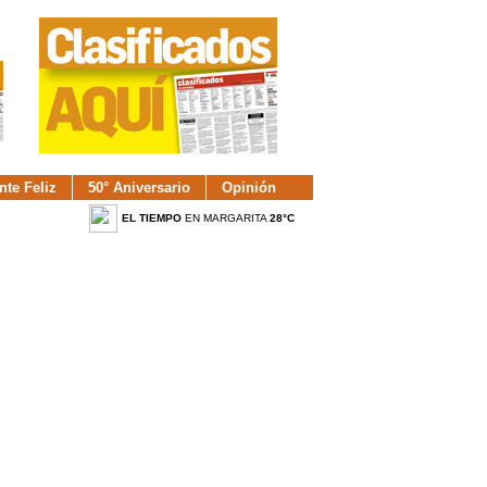
nte Feliz
50° Aniversario
Opinión
EL TIEMPO
EN MARGARITA
28°C