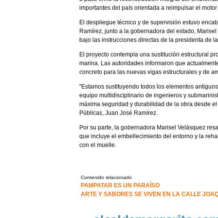
importantes del país orientada a reimpulsar el motor 
El despliegue técnico y de supervisión estuvo encab
Ramírez, junto a la gobernadora del estado, Marisel
bajo las instrucciones directas de la presidenta de l
El proyecto contempla una sustitución estructural pr
marina. Las autoridades informaron que actualmente 
concreto para las nuevas vigas estructurales y de a
"Estamos sustituyendo todos los elementos antiguos
equipo multidisciplinario de ingenieros y submarini
máxima seguridad y durabilidad de la obra desde el p
Públicas, Juan José Ramírez.
Por su parte, la gobernadora Marisel Velásquez resalt
que incluye el embellecimiento del entorno y la rehab
con el muelle.
Contenido relacionado
PAMPATAR ES UN PARAÍSO
ARTE Y SABORES SE VIVEN EN LA CALLE JOA