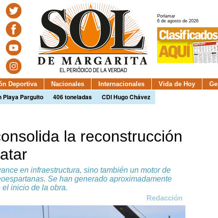
Porlamar
6 de agosto de 2026
ión Deportiva
Nacionales
Internacionales
Vida de Hoy
Ge
n Playa Parguito
406 toneladas
CDI Hugo Chávez
onsolida la reconstrucción
atar
ance en infraestructura, sino también un motor de
s neoespartanas. Se han generado aproximadamente
l inicio de la obra.
Redacción