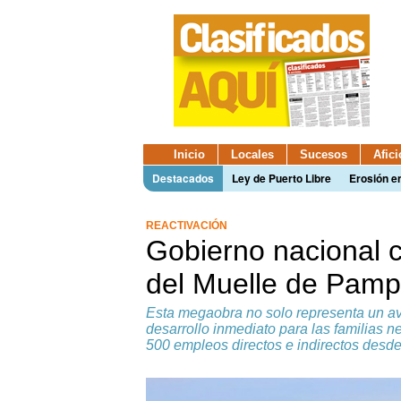
Inicio
Locales
Sucesos
Afic
Destacados
Ley de Puerto Libre
Erosión e
REACTIVACIÓN
Gobierno nacional c
del Muelle de Pamp
Esta megaobra no solo representa un av
desarrollo inmediato para las familia
500 empleos directos e indirectos desde e