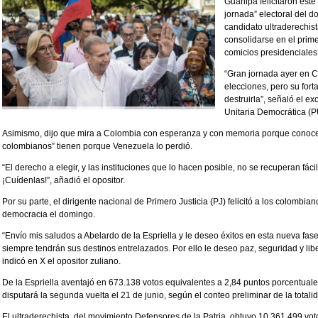
Guanipa felicitaron este
jornada” electoral del 
candidato ultraderechist
consolidarse en el prime
comicios presidenciales
“Gran jornada ayer en 
elecciones, pero su fort
destruirla”, señaló el e
Unitaria Democrática (
Asimismo, dijo que mira a Colombia con esperanza y con memoria porque conoce 
colombianos” tienen porque Venezuela lo perdió.
“El derecho a elegir, y las instituciones que lo hacen posible, no se recuperan fác
¡Cuídenlas!”, añadió el opositor.
Por su parte, el dirigente nacional de Primero Justicia (PJ) felicitó a los colombi
democracia el domingo.
“Envío mis saludos a Abelardo de la Espriella y le deseo éxitos en esta nueva fas
siempre tendrán sus destinos entrelazados. Por ello le deseo paz, seguridad y li
indicó en X el opositor zuliano.
De la Espriella aventajó en 673.138 votos equivalentes a 2,84 puntos porcentuale
disputará la segunda vuelta el 21 de junio, según el conteo preliminar de la total
El ultraderechista, del movimiento Defensores de la Patria, obtuvo 10.361.499 vo